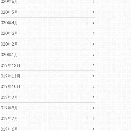
2020年6月
2020年5月
2020年4月
2020年3月
2020年2月
2020年1月
2019年12月
2019年11月
2019年10月
2019年9月
2019年8月
2019年7月
2019年6月