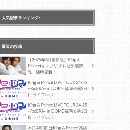
人気記事ランキング♪
最近の投稿
【2025年6月最新版】King＆
Prince(キンプリ)テレビ出演情
報！随時更新！
King & Prince LIVE TOUR 24-25
~Re:ERA~ in DOME 福岡公演2日
目 ライブレポ！
King & Prince LIVE TOUR 24-25
~Re:ERA~ in DOME 福岡公演1日
目 ライブレポ！
本日4月3日はKing & Prince 高橋