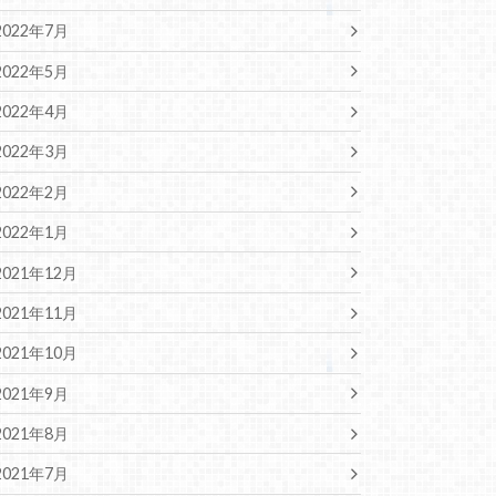
2022年7月
2022年5月
2022年4月
2022年3月
2022年2月
2022年1月
2021年12月
2021年11月
2021年10月
2021年9月
2021年8月
2021年7月