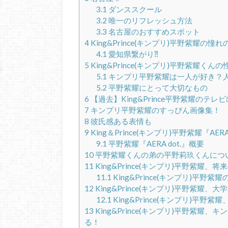
3.1
ダンススクール
3.2
唯一のリフレッシュ方法
3.3
名古屋のおすすめスポット
4
King&Prince(キンプリ)平野紫耀の憧
4.1
愛知県繋がり⁈
5
King&Prince(キンプリ)平野紫耀くん
5.1
キンプリ平野紫耀は一人が好き？
5.2
平野紫耀にとって大切なもの
6
【過去】King&Prince平野紫耀のテレ
7
キンプリ平野紫耀のすっぴん画像集！
8
彼氏感ある表情も
9
King＆Prince(キンプリ)平野紫耀『AERA 
9.1
平野紫耀『AERA dot.』概要
10
平野紫耀くんの弟の平野莉玖くんについ
11
King&Prince(キンプリ)平野紫耀、将
11.1
King&Prince(キンプリ)平野
12
King&Prince(キンプリ)平野紫耀
12.1
King&Prince(キンプリ)平
13
King&Prince(キンプリ)平野紫
る！