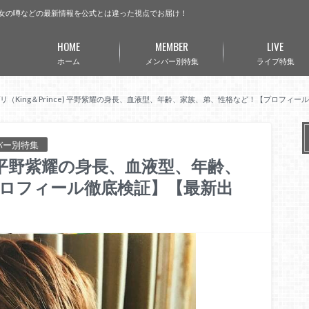
曲・彼女の噂などの最新情報を公式とは違った視点でお届け！
HOME
MEMBER
LIVE
ホーム
メンバー別特集
ライブ特集
リ（King＆Prince) 平野紫耀の身長、血液型、年齢、家族、弟、性格など！【プロフィ
メンバー別特集
e) 平野紫耀の身長、血液型、年齢、
ロフィール徹底検証】【最新出