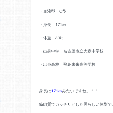
・血液型 O型
・身長 171㎝
・体重 63㎏
・出身中学 名古屋市立大森中学校
・出身高校 飛鳥未来高等学校
身長は
171㎝
みたいですね。＾＾
筋肉質でガッチリとした男らしい体型で