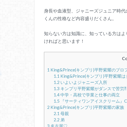
身長や血液型、ジャニーズジュニア時代
くんの性格など内容盛りだくさん。
知らない方は知識に、知っている方はよ
ければと思います！
Co
1
King&Prince(キンプリ)平野紫耀
1.1
King&Prince(キンプリ)平
1.2
いよいよジャニーズ入所
1.3
キンプリ平野紫耀がダンスで苦労⁈
1.4
中学・高校で学業と仕事の両立
1.5
『サーティワンアイスクリーム』C
2
King&Prince(キンプリ)平野紫耀の家族
2.1
母親
2.2
弟
3
名古屋♡