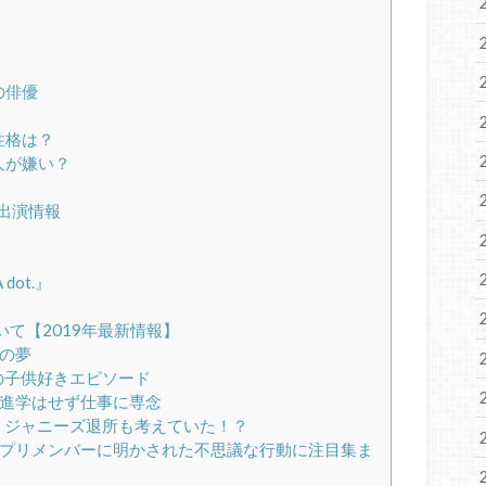
れの俳優
の性格は？
人が嫌い？
ビ出演情報
dot.』
て【2019年最新情報】
来の夢
紫耀の子供好きエピソード
、大学進学はせず仕事に専念
野紫耀、ジャニーズ退所も考えていた！？
耀、キンプリメンバーに明かされた不思議な行動に注目集ま