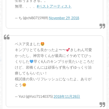
生歌うますぎる。。
無理、、、、
#ベストアーティスト
— ち (@chi80715989)
November 29, 2018
ベスア見ました
キンプリとても良かったよ〜〜
きしれん可愛
かったし、神宮寺くんが最高にイケめててびっ
くりした
早く6人のキンプリが見たいところだ
けど、岩橋くんには頑張らず焦らずゆっくり治
療してもらいたい！
模試後の良いリフレッシュになったよ、ありが
とう
— YoU (@YoU71140375)
2018年11月28日