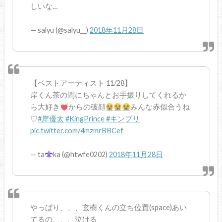
しいな…
— salyu (@salyu__)
2018年11月28日
【ベストアーティスト 11/28】
岸くん茶の間にちゃんとお手振りしてくれるか
ら大好き
からの破顔
みんな赤似合うね
♡
#岸優太
#KingPrince
#キンプリ
pic.twitter.com/4mzmrBBCef
— ta
ka (@htwfe0202)
2018年11月28日
やっぱり、、、玄樹くんの立ち位置(space)あい
てるの、、、泣ける