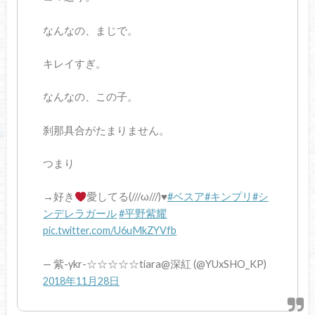
なんなの、まじで。
キレイすぎ。
なんなの、この子。
刹那具合がたまりません。
つまり
→好き
愛してる(///ω///)
♥
#ベスア
#キンプリ
#シ
ンデレラガール
#平野紫耀
pic.twitter.com/U6uMkZYVfb
— 紫-ykr-☆☆☆☆☆tiara@深紅 (@YUxSHO_KP)
2018年11月28日