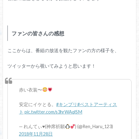
ファンの皆さんの感想
ここからは、番組の放送を観たファンの方の様子を、
ツイッターから覗いてみようと思います！
赤い衣装〜
安定にイケとる。
#キンプリ
#ベストアーティス
ト
pic.twitter.com/s3hrWAqlSM
— れんてぃ
♥
(神席祈願
) (@Ren_Haru_123)
2018年11月28日