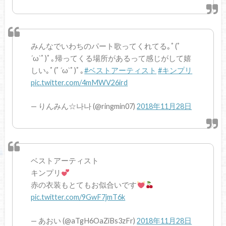
みんなでいわちのパート歌ってくれてる｡ﾟ(ﾟ
´ω`ﾟ)ﾟ｡帰ってくる場所があるって感じがして嬉
しい｡ﾟ(ﾟ´ω`ﾟ)ﾟ｡
#ベストアーティスト
#キンプリ
pic.twitter.com/4mMWV26ird
— りんみん☆나나 (@ringmin07)
2018年11月28日
ベストアーティスト
キンプリ
赤の衣装もとてもお似合いです
pic.twitter.com/9GwF7jmT6k
— あおい (@aTgH6OaZiBs3zFr)
2018年11月28日