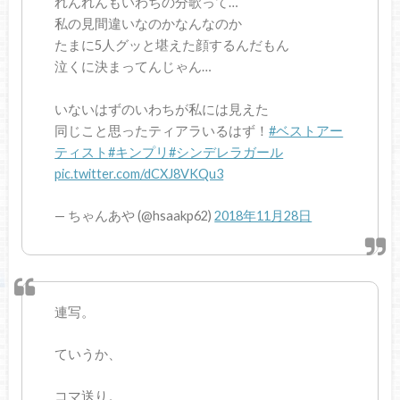
れんれんもいわちの分歌って…
私の見間違いなのかなんなのか
たまに5人グッと堪えた顔するんだもん
泣くに決まってんじゃん…
いないはずのいわちが私には見えた
同じこと思ったティアラいるはず！
#ベストアー
ティスト
#キンプリ
#シンデレラガール
pic.twitter.com/dCXJ8VKQu3
— ちゃんあや (@hsaakp62)
2018年11月28日
連写。
ていうか、
コマ送り。