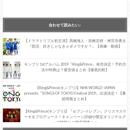
合わせて読みたい♪
【ドラマトリプル初主演】髙橋海人・岩橋玄樹・神宮寺勇太
『部活、好きじゃなきゃダメですか？』【画像・動画】
キンプリ 1stアルバム 2019『King&Prince』発売決定！予約方
法や特典は？最安値まとめ【徹底比較】
【King&Prince(キンプリ)】NHK WORLD-JAPAN
presents『SONGS OF TOKYO Festival 2019』出演決定！【番
組情報まとめ】
【King&Prince(キンプリ)】『セブン‐イレブン』クリスマスケ
ーキをプロデュース！キャンペーン詳細や限定オリジナルグ
ッズ情報など徹底調査！！