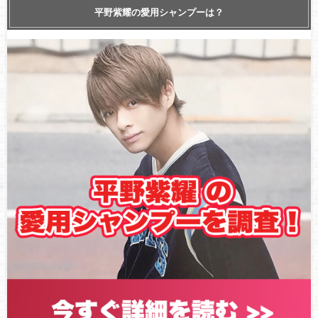
キンプリ『RIDE ON TIME特別編 キセキ 〜King & Prince １年
平野紫耀の愛用シャンプーは？
間の軌跡〜』出演！
【発売決定】平野紫耀出演ドラマ『花のち晴れ〜花男 Next
Season〜』DVD予約方法！特典や最安値など調査！レンタル
開始日はいつ？
【フル動画】King&Prince（キンプリ）7月25日『2018FNSう
たの夏まつり』初出演 ！！
【感動シーン動画】平野紫耀ドラマ『花のち晴れ～花男 Next
Season～』出演！あらすじ、ロケ地など解説！