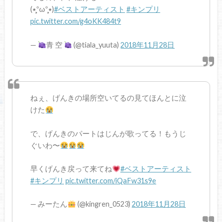
(٭°̧̧̧ω°̧̧̧٭)
#ベストアーティスト
#キンプリ
pic.twitter.com/g4oKK484t9
—
青 空
(@tiala_yuuta)
2018年11月28日
ねぇ、げんきの場所空いてるの見てほんとに泣
けた
で、げんきのパートはじんが歌ってる！もうじ
ぐいわ〜
早くげんき戻って来てね
#ベストアーティスト
#キンプリ
pic.twitter.com/iQaFw31s9e
— みーたん
(@kingren_0523)
2018年11月28日