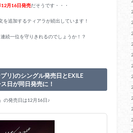
年12月16日発売
だそうです・・・
予約注文を追加するティアラが続出しています！
ャート連続一位を守りきれるのでしょうか！？
キンプリ)のシングル発売日とEXILE
リース日が同日発売に！
ise』の発売日は12月16日♪