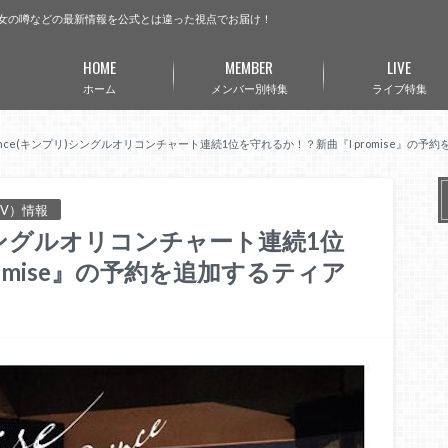
曲・彼女の噂などの最新情報を公式とは違った視点でお届け！
HOME
MEMBER
LIVE
ホーム
メンバー別特集
ライブ特集
Prince(キンプリ)シングルオリコンチャート連続1位を守れるか！？新曲『I promise』の
PV）情報
リ)シングルオリコンチャート連続1位
omise』の予約を追加するティア