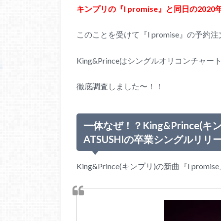
キンプリの『I promise』と同日の2020
このことを受けて『I promise』の
King&Princeはシングルオリコンチ
徹底調査しました〜！！
一体なぜ！？King&Prince(
ATSUSHIの卒業シングルリ
King&Prince(キンプリ)の新曲『I prom