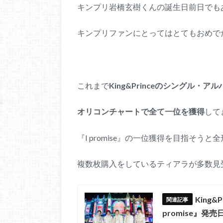
キンプリ岩橋玄樹くんの誕生日前日でも
キンプリファンにとってはとてもおめで
これまで
King&Princeのシングル・ア
オリコンチャートで全て一位を獲得
して
『I promise』の一位獲得を目指そうと
複数枚購入をしているティアラが多数見
King
promise』