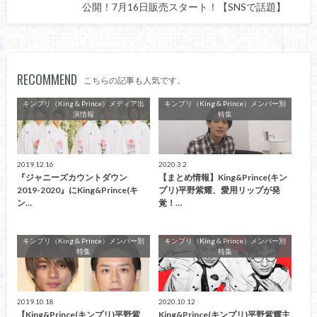
公開！7月16日販売スタート！【SNSで話題】
RECOMMEND
こちらの記事も人気です。
キンプリ（King & Prince）メディア出
キンプリ（King & Prince）メンバー別
演情報
特集
2019.12.16
2020.3.2
『ジャニーズカウントダウン
【まとめ情報】King&Prince(キン
2019-2020』にKing&Prince(キ
プリ)平野紫耀、愛用リップが発
ン…
覚！…
キンプリ（King & Prince）メンバー別
キンプリ（King & Prince）メンバー別
特集
特集
2019.10.18
2020.10.12
【King&Prince(キンプリ)平野紫
King&Prince(キンプリ)平野紫耀主