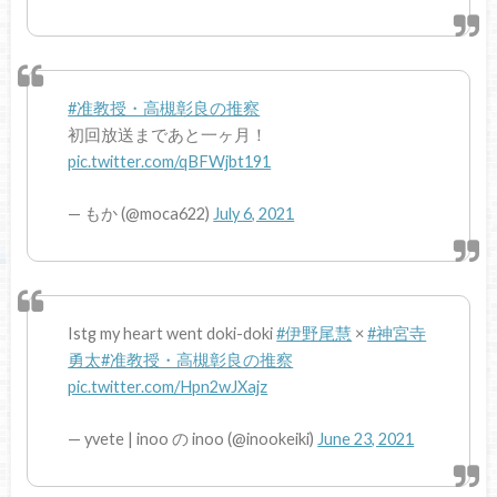
#准教授・高槻彰良の推察
初回放送まであと一ヶ月！
pic.twitter.com/qBFWjbt191
— もか (@moca622)
July 6, 2021
Istg my heart went doki-doki
#伊野尾慧
×
#神宮寺
勇太
#准教授・高槻彰良の推察
pic.twitter.com/Hpn2wJXajz
— yvete | inoo の inoo (@inookeiki)
June 23, 2021