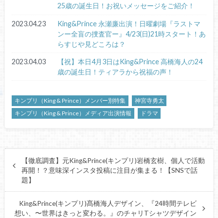
25歳の誕生日！お祝いメッセージをご紹介！
2023.04.23
King&Prince 永瀬廉出演！日曜劇場『ラストマ
ンー全盲の捜査官ー』4/23(日)21時スタート！あ
らすじや見どころは？
2023.04.03
【祝】本日4月3日はKing&Prince 高橋海人の24
歳の誕生日！ティアラから祝福の声！
キンプリ（King & Prince）メンバー別特集
神宮寺勇太
キンプリ（King & Prince）メディア出演情報
ドラマ
【徹底調査】元King&Prince(キンプリ)岩橋玄樹、個人で活動
再開！？意味深インスタ投稿に注目が集まる！【SNSで話
題】
King&Prince(キンプリ)髙橋海人デザイン、『24時間テレビ
想い、〜世界はきっと変わる。』のチャリTシャツデザイン