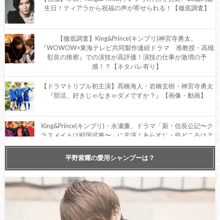
生日！ティアラから祝福の声が寄せられる！【徹底調査】
【徹底調査】King&Prince(キンプリ)神宮寺勇太、
『WOWOW×東海テレビ共同製作連続ドラマ 准教授・高槻
彰良の推察』での演技が高評価！演技の仕事が激増の予
感！？【ネタバレ有り】
【ドラマトリプル初主演】髙橋海人・岩橋玄樹・神宮寺勇太
『部活、好きじゃなきゃダメですか？』【画像・動画】
King&Prince(キンプリ)・永瀬廉、ドラマ「新・信長公記〜ク
ラスメイトは戦国武将〜」に主演！あらすじ・役どころは？
【徹底調査】
平野紫耀の愛用シャンプーは？
【祝】本日10月30日は、King & Prince(キンプリ)神宮寺勇太の
25歳の誕生日！ティアラから祝福の声！
【祝】本日10月30日は、King&Prince(キンプリ)神宮寺勇太の
24歳の誕生日！ティアラから祝福の声！