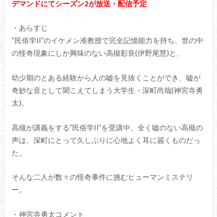
デマンドにてシーズン2が放送・配信予定
・あらすじ
“民俗学II”のイケメン准教授で完全記憶能力を持ち、世の中
の怪奇現象にしか興味のない高槻彰良(伊野尾慧)と、
幼少期のとある経験から人の嘘を見抜くことができ、嘘が
奇妙な音として聞こえてしまう大学生・深町尚哉(神宮寺勇
太)。
高槻が講義をする”民俗学II”を受講中、全く嘘のない高槻の
声は、深町にとって久しぶりに心地よく耳に届くものだっ
た。
そんな二人が数々の怪奇事件に挑むヒューマンミステリ
ー。
・神宮寺勇太コメント