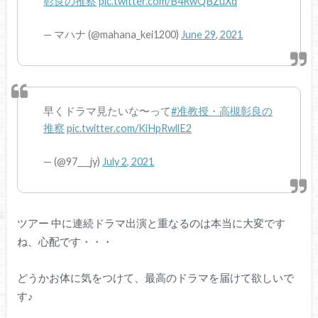
彰良の推察
pic.twitter.com/B4RwQBZuXq
— マハナ (@mahana_kei1200)
June 29, 2021
早くドラマ見たいな〜って
#准教授・高槻彰良の
推察
pic.twitter.com/KiHpRwllE2
— (@97___jy)
July 2, 2021
ツアー 中に連続ドラマ出演と重なるのは本当に大変です
ね、心配です・・・
どうかお体に気をつけて、最高のドラマを届けて欲しいで
す♪