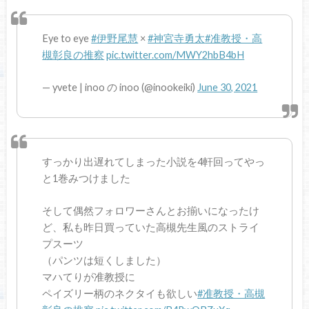
Eye to eye
#伊野尾慧
×
#神宮寺勇太
#准教授・高
槻彰良の推察
pic.twitter.com/MWY2hbB4bH
— yvete | inoo の inoo (@inookeiki)
June 30, 2021
すっかり出遅れてしまった小説を4軒回ってやっ
と1巻みつけました
そして偶然フォロワーさんとお揃いになったけ
ど、私も昨日買っていた高槻先生風のストライ
プスーツ
（パンツは短くしました）
マハてりが准教授に
ペイズリー柄のネクタイも欲しい
#准教授・高槻