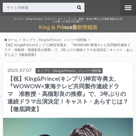
キンプリ（King & Prince）のライブ・セトリ・グッズ・新曲・彼女の噂などの最新情報を公式
とは違った視点でお届け！
ホーム
キンプリ（King & Prince）メンバー別特集
【祝】King&Prince(キンプリ)神宮寺勇太、『WOWOW×東海テレビ共同製作連続ド
ラマ 准教授・高槻彰良の推察』で、3年ぶりの連続ドラマ出演決定！キャスト・あら
すじは？【徹底調査】
2021.07.07
キンプリ（King & Prince）メンバー別特集
【祝】King&Prince(キンプリ)神宮寺勇太、
『WOWOW×東海テレビ共同製作連続ドラ
マ 准教授・高槻彰良の推察』で、3年ぶりの
連続ドラマ出演決定！キャスト・あらすじは？
【徹底調査】