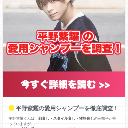
【祝福】King&Prince(キンプリ)平野紫耀2020年春クール放送
ドラマ『ミッドナイトランナー』で主演決定！気になる詳細
や共演者は？【徹底調査】
【King&Prince(キンプリ)岸優太】新生『DREAM BOYS』開幕
で肉体改造した筋肉美を披露！観劇したファンの声やエピソ
ードなど情報まとめ
平野紫耀の愛用シャンプーを徹底調査！
平野紫耀くんは、
顔良し・スタイル良し・性格良し
の三拍子が揃
っていますが、