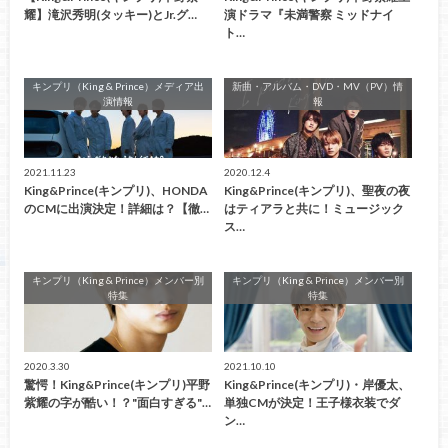
耀】滝沢秀明(タッキー)とJr.グ…
演ドラマ『未満警察 ミッドナイ
ト…
キンプリ（King & Prince）メディア出
新曲・アルバム・DVD・MV（PV）情
演情報
報
2021.11.23
2020.12.4
King&Prince(キンプリ)、HONDA
King&Prince(キンプリ)、聖夜の夜
のCMに出演決定！詳細は？【徹…
はティアラと共に！ミュージック
ス…
キンプリ（King & Prince）メンバー別
キンプリ（King & Prince）メンバー別
特集
特集
2020.3.30
2021.10.10
驚愕！King&Prince(キンプリ)平野
King&Prince(キンプリ)・岸優太、
紫耀の字が酷い！？"面白すぎる"…
単独CMが決定！王子様衣装でダ
ン…