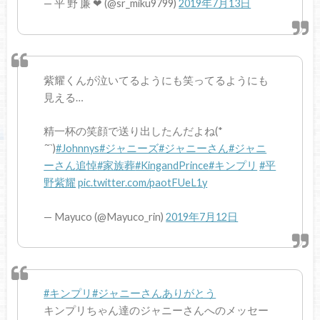
— 平 野 廉 ❤︎ (@sr_miku9799)
2019年7月13日
紫耀くんが泣いてるようにも笑ってるようにも
見える…
精一杯の笑顔で送り出したんだよね(*
´˘`)
#Johnnys
#ジャニーズ
#ジャニーさん
#ジャニ
ーさん追悼
#家族葬
#KingandPrince
#キンプリ
#平
野紫耀
pic.twitter.com/paotFUeL1y
— Mayuco (@Mayuco_rin)
2019年7月12日
#キンプリ
#ジャニーさんありがとう
キンプリちゃん達のジャニーさんへのメッセー