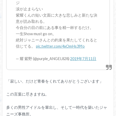
ジ
涙が止まらない
紫耀くんの短い文面に大きな悲しみと新たな決
意が読み取れる。
今自分の目の前にある事を精一杯するだけ。
一生Show must go on。
絶対ジャニーさんとの約束を果たしてくれると
信じてる。
pic.twitter.com/4xOmHs39fo
— 耀 紫野 (@purple_ANGEL828)
2019年7月11日
「寂しい、だけど青春をくれてありがとうございます」
この言葉に尽きますね。
多くの男性アイドルを輩出し、そして一時代を築いたジャ
ニーズ事務所。