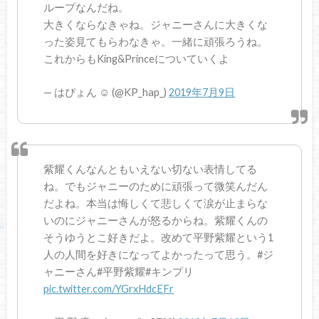
ループなんだね。
大きくならなきゃね。ジャニーさんに大きくな
った姿見てもらわなきゃ。一緒に頑張ろうね。
これからもKing&Princeについていくよ
— はぴょん ☺︎︎ (@KP_hap_)
2019年7月9日
紫耀くんなんともいえない切ない表情してる
ね。でもジャニーのために頑張って微笑んだん
だよね。本当は悔しくて悲しくて涙が止まらな
いのにジャニーさんが怒るからね。紫耀くんの
そうゆうとこ好きだよ。改めて平野紫耀という1
人の人間を好きになってよかったって思う。#ジ
ャニーさん#平野紫耀#キンプリ
pic.twitter.com/YGrxHdcEFr