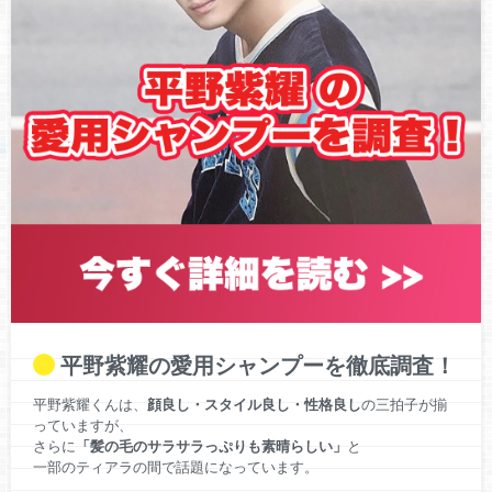
ントダウンコンサート2020→2021』出演決定！【徹底調査】
King&Prince(キンプリ)、スキャンダル間近！？元ジャニーズ
Jr.が転身して週刊誌記者に！真相はいかに？【SNSで話題】
平野紫耀の愛用シャンプーを徹底調査！
平野紫耀くんは、
顔良し・スタイル良し・性格良し
の三拍子が揃
っていますが、
さらに
「髪の毛のサラサラっぷりも素晴らしい」
と
一部のティアラの間で話題になっています。