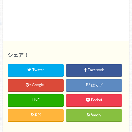
シェア！
Twitter
Facebook
Google+
はてブ
LINE
Pocket
RSS
feedly