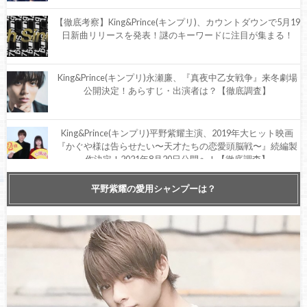
【徹底考察】King&Prince(キンプリ)、カウントダウンで5月19
日新曲リリースを発表！謎のキーワードに注目が集まる！
King&Prince(キンプリ)永瀬廉、『真夜中乙女戦争』来冬劇場
公開決定！あらすじ・出演者は？【徹底調査】
King&Prince(キンプリ)平野紫耀主演、2019年大ヒット映画
『かぐや様は告らせたい〜天才たちの恋愛頭脳戦〜』続編製
作決定！2021年8月20日公開へ！【徹底調査】
King&Prince(キンプリ)にも冠番組を！ティアラから熱い要望
平野紫耀の愛用シャンプーは？
が寄せられる！【SNSで話題】
【ライブレポ】King&Prince(キンプリ)オンラインライブ、
『King&Prince CONCERT TOUR 2020 ～L＆～』開幕！【10月
9日】
King&Prince(キンプリ)、2020年23時45分〜『ジャニーズカウ