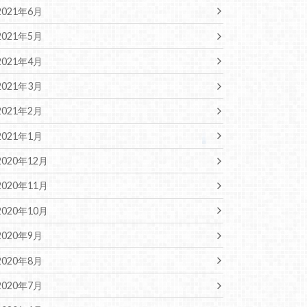
2021年6月
2021年5月
2021年4月
2021年3月
2021年2月
2021年1月
2020年12月
2020年11月
2020年10月
2020年9月
2020年8月
2020年7月