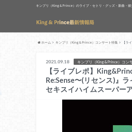
キンプリ（King & Prince）のライブ・セトリ・グッズ・新
ホーム
キンプリ（King & Prince）コンサート特集
【ライ
2021.09.18
キンプリ（King & Prince）
【ライブレポ】King&Prin
Re:Sense〜(リセンス)
セキスイハイムスーパー