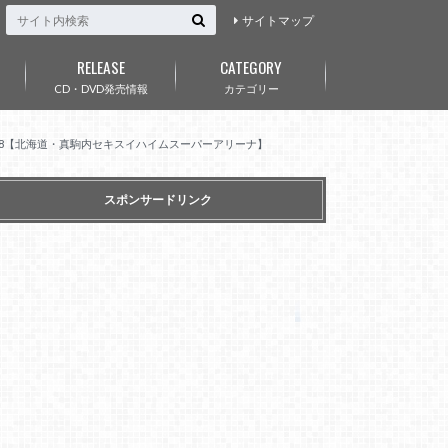
サイトマップ
RELEASE
CATEGORY
CD・DVD発売情報
カテゴリー
ポ・9/18【北海道・真駒内セキスイハイムスーパーアリーナ】
スポンサードリンク