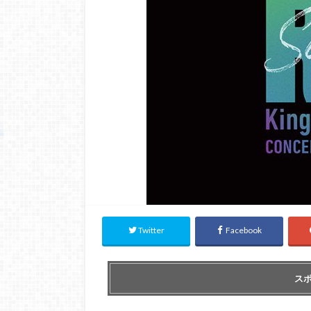
Twitter
Facebook
ス