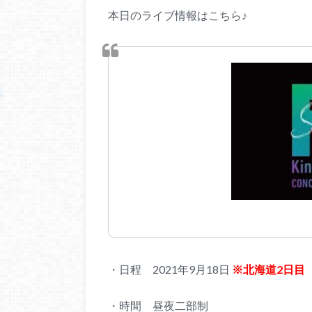
本日のライブ情報はこちら♪
・日程 2021年9月18日
※北海道2日目
・時間 昼夜二部制