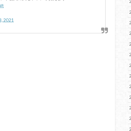
Wt
8, 2021