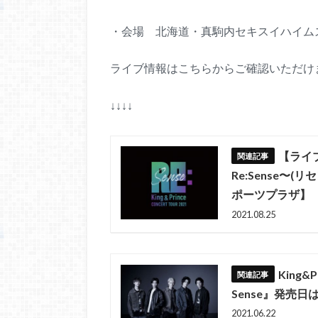
・会場 北海道・真駒内セキスイハイム
ライブ情報はこちらからご確認いただけ
↓↓↓↓
【ライブ
Re:Sense〜
ポーツプラザ】
2021.08.25
King
Sense』発売
2021.06.22