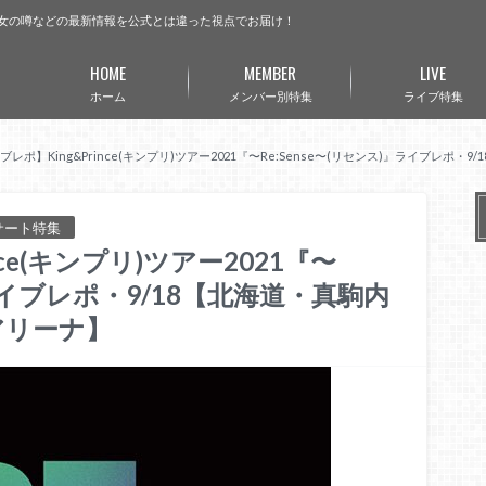
曲・彼女の噂などの最新情報を公式とは違った視点でお届け！
HOME
MEMBER
LIVE
ホーム
メンバー別特集
ライブ特集
ブレポ】King&Prince(キンプリ)ツアー2021『〜Re:Sense〜(リセンス)』ライブレ
コンサート特集
ce(キンプリ)ツアー2021『〜
』ライブレポ・9/18【北海道・真駒内
アリーナ】