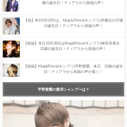
歳の誕生日！ティアラから祝福の声！
【祝】本日9月29日は、King & Prince(キンプリ)岸優太の27歳
の誕生日！ティアラから祝福の声！
【祝福】本日10月30日はKing&Prince(キンプリ)神宮寺勇太、
22歳の誕生日！ティアラから祝福の声！
【祝福】King&Prince(キンプリ)平野紫耀、本日、23歳の誕生
日！ティアラから祝福の声が届く！
【岸優太】出演映画『ニセコイ』あらすじ、キャスト、ロケ
平野紫耀の愛用シャンプーは？
地など徹底調査！
【祝】King&Prince(キンプリ)岸優太、毎週木曜放送『VS魂』
レギュラー決定！通常初回放送は明日夜19時から！【徹底調
査】