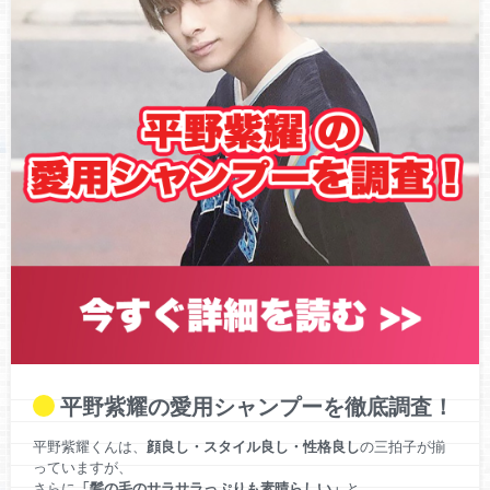
【祝福】King&Prince(キンプリ)岸優太&神宮寺勇太のWゆう
たで『ドリームボーイズ』上演決定！【徹底調査】
【予約情報まとめ】King&Prince(キンプリ)の肉体美が大好
評！雑誌の表紙に大抜擢！
平野紫耀の愛用シャンプーを徹底調査！
平野紫耀くんは、
顔良し・スタイル良し・性格良し
の三拍子が揃
っていますが、
さらに
「髪の毛のサラサラっぷりも素晴らしい」
と