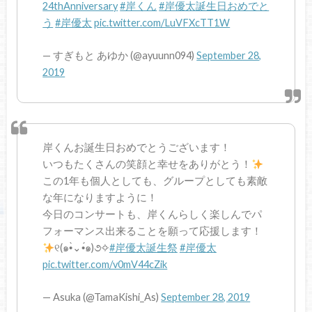
24thAnniversary
#岸くん
#岸優太誕生日おめでと
う
#岸優太
pic.twitter.com/LuVFXcTT1W
— すぎもと あゆか (@ayuunn094)
September 28,
2019
岸くんお誕生日おめでとうございます！
いつもたくさんの笑顔と幸せをありがとう！
この1年も個人としても、グループとしても素敵
な年になりますように！
今日のコンサートも、岸くんらしく楽しんでパ
フォーマンス出来ることを願って応援します！
୧(๑•̀⌄•́๑)૭✧
#岸優太誕生祭
#岸優太
pic.twitter.com/v0mV44cZik
— Asuka (@TamaKishi_As)
September 28, 2019