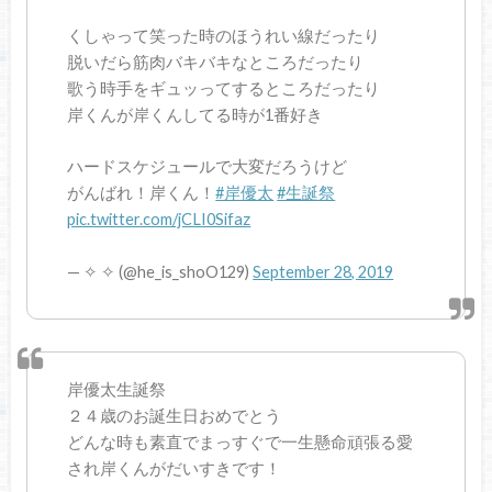
くしゃって笑った時のほうれい線だったり
脱いだら筋肉バキバキなところだったり
歌う時手をギュッってするところだったり
岸くんが岸くんしてる時が1番好き
ハードスケジュールで大変だろうけど
がんばれ！岸くん！
#岸優太
#生誕祭
pic.twitter.com/jCLI0Sifaz
— ✧ ✧ (@he_is_shoO129)
September 28, 2019
岸優太生誕祭
２４歳のお誕生日おめでとう
どんな時も素直でまっすぐで一生懸命頑張る愛
され岸くんがだいすきです！