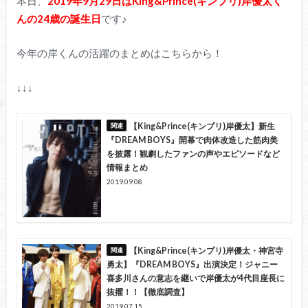
本日、
2019年9月29日はKing&Prince(キンプリ)岸優太く
んの24歳の誕生日
です♪
今年の岸くんの活躍のまとめはこちらから！
↓↓↓
【King&Prince(キンプリ)岸優太】新生
『DREAM BOYS』開幕で肉体改造した筋肉美
を披露！観劇したファンの声やエピソードなど
情報まとめ
2019.09.08
【King&Prince(キンプリ)岸優太・神宮寺
勇太】『DREAM BOYS』出演決定！ジャニー
喜多川さんの意志を継いで岸優太が4代目座長に
抜擢！！【徹底調査】
2019.07.15