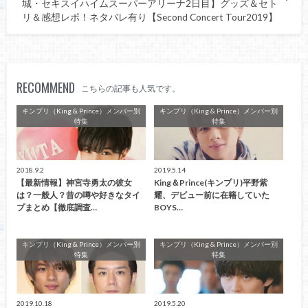
城・セキスイハイムスーパーアリーナ2日目】グッズ＆セト
リ＆感想レポ！ネタバレ有り【Second Concert Tour2019】
RECOMMEND
こちらの記事も人気です。
キンプリ（King & Prince）メンバー別
キンプリ（King & Prince）メンバー別
特集
特集
2018.9.2
2019.5.14
【最新情報】神宮寺勇太の彼女
King＆Prince(キンプリ)平野紫
は？一般人？昔の噂や好きなタイ
耀、デビュー前に在籍していた
プまとめ【徹底調査…
BOYS…
キンプリ（King & Prince）メンバー別
キンプリ（King & Prince）メンバー別
特集
特集
2019.10.18
2019.5.20