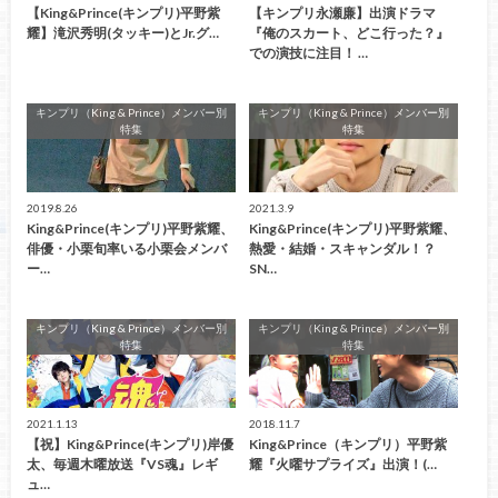
【King&Prince(キンプリ)平野紫
【キンプリ永瀬廉】出演ドラマ
耀】滝沢秀明(タッキー)とJr.グ…
『俺のスカート、どこ行った？』
での演技に注目！ …
キンプリ（King & Prince）メンバー別
キンプリ（King & Prince）メンバー別
特集
特集
2019.8.26
2021.3.9
King&Prince(キンプリ)平野紫耀、
King&Prince(キンプリ)平野紫耀、
俳優・小栗旬率いる小栗会メンバ
熱愛・結婚・スキャンダル！？
ー…
SN…
キンプリ（King & Prince）メンバー別
キンプリ（King & Prince）メンバー別
特集
特集
2021.1.13
2018.11.7
【祝】King&Prince(キンプリ)岸優
King&Prince（キンプリ）平野紫
太、毎週木曜放送『VS魂』レギ
耀『火曜サプライズ』出演！(…
ュ…