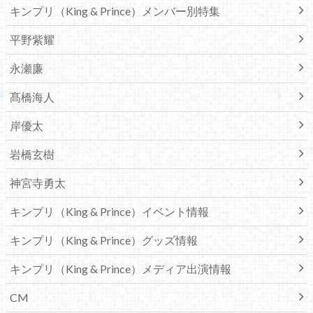
キンプリ（King & Prince）メンバー別特集
平野紫耀
永瀬廉
髙橋海人
岸優太
岩橋玄樹
神宮寺勇太
キンプリ（King & Prince）イベント情報
キンプリ（King & Prince）グッズ情報
キンプリ（King & Prince）メディア出演情報
CM