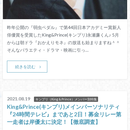
昨年公開の『弱虫ペダル』で第44回日本アカデミー賞新人
俳優賞を受賞したKing&Prince(キンプリ)永瀬廉くん♪ 5月
からは朝ドラ『おかえりモネ』の放送も始まりますね＾＾
そんなバラエティ・ドラマ・映画に引っ…
続きを読む
2021.08.19
キンプリ（King & Prince）メンバー別特集
King&Prince(キンプリ)メインパーソナリティ
『24時間テレビ』まであと2日！募金リレー第
一走者は岸優太に決定！【徹底調査】