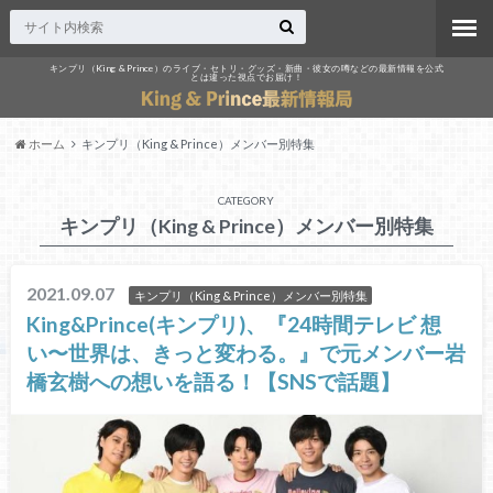
キンプリ（King & Prince）のライブ・セトリ・グッズ・新曲・彼女の噂などの最新情報を公式
とは違った視点でお届け！
ホーム
キンプリ（King & Prince）メンバー別特集
CATEGORY
キンプリ（King & Prince）メンバー別特集
2021.09.07
キンプリ（King & Prince）メンバー別特集
King&Prince(キンプリ)、『24時間テレビ 想
い〜世界は、きっと変わる。』で元メンバー岩
橋玄樹への想いを語る！【SNSで話題】