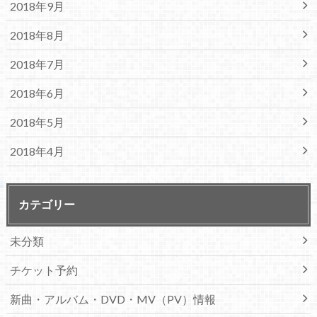
2018年9月
2018年8月
2018年7月
2018年6月
2018年5月
2018年4月
カテゴリー
未分類
チケット予約
新曲・アルバム・DVD・MV（PV）情報