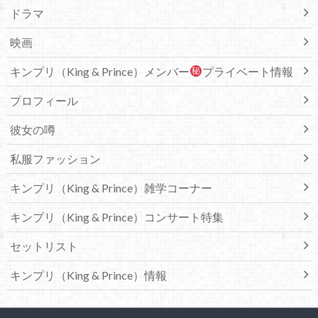
ドラマ
映画
キンプリ（King & Prince）メンバー
プライベート情報
プロフィール
彼女の噂
私服ファッション
キンプリ（King & Prince）雑学コーナー
キンプリ（King & Prince）コンサート特集
セットリスト
キンプリ（King & Prince）情報