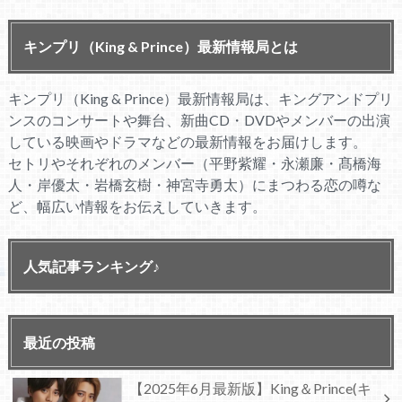
キンプリ（King & Prince）最新情報局とは
キンプリ（King & Prince）最新情報局は、キングアンドプリ
ンスのコンサートや舞台、新曲CD・DVDやメンバーの出演
している映画やドラマなどの最新情報をお届けします。
セトリやそれぞれのメンバー（平野紫耀・永瀬廉・髙橋海
人・岸優太・岩橋玄樹・神宮寺勇太）にまつわる恋の噂な
ど、幅広い情報をお伝えしていきます。
人気記事ランキング♪
最近の投稿
【2025年6月最新版】King＆Prince(キ