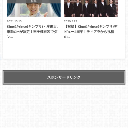
特集
2021.10.10
2020.5.23
King&Prince(キンプリ)・岸優太、
【祝福】King&Prince(キンプリ)デ
単独CMが決定！王子様衣装でダ
ビュー2周年！ティアラから祝福
ン…
の…
スポンサードリンク