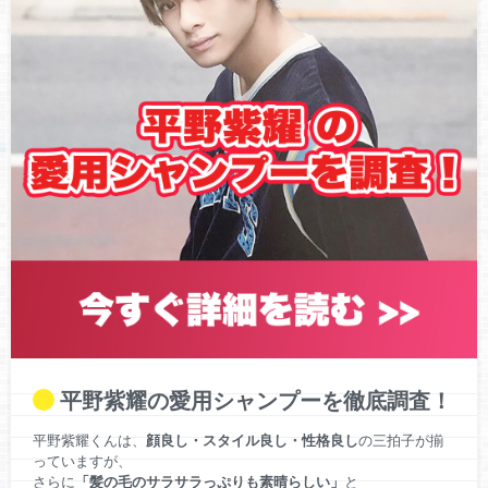
King&Prince(キンプリ)、新型コロナウイルス外出自粛生活に
大健闘！感染予防の呼びかけにも賞賛の声！【SNSで話題】
【祝】本日1月29日は、King & Prince(キンプリ)平野紫耀の26
歳の誕生日！ティアラから祝福の声！
平野紫耀の愛用シャンプーを徹底調査！
平野紫耀くんは、
顔良し・スタイル良し・性格良し
の三拍子が揃
っていますが、
さらに
「髪の毛のサラサラっぷりも素晴らしい」
と