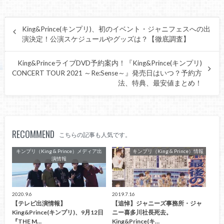
King&Prince(キンプリ)、初のイベント・ジャニフェスへの出
演決定！公演スケジュールやグッズは？【徹底調査】
King&PrinceライブDVD予約案内！『King&Prince(キンプリ)
CONCERT TOUR 2021 ～Re:Sense～』発売日はいつ？予約方
法、特典、最安値まとめ！
RECOMMEND
こちらの記事も人気です。
キンプリ（King & Prince）メディア出
キンプリ（King & Prince）情報
演情報
2020.9.6
2019.7.16
【テレビ出演情報】
【追悼】ジャニーズ事務所・ジャ
King&Prince(キンプリ)、9月12日
ニー喜多川社長死去。
『THE M…
King&Prince(キ…