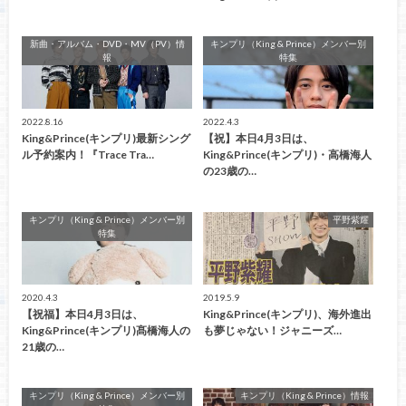
新曲・アルバム・DVD・MV（PV）情
キンプリ（King & Prince）メンバー別
報
特集
2022.8.16
2022.4.3
King&Prince(キンプリ)最新シング
【祝】本日4月3日は、
ル予約案内！『Trace Tra…
King&Prince(キンプリ)・高橋海人
の23歳の…
キンプリ（King & Prince）メンバー別
平野紫耀
特集
2020.4.3
2019.5.9
【祝福】本日4月3日は、
King&Prince(キンプリ)、海外進出
King&Prince(キンプリ)髙橋海人の
も夢じゃない！ジャニーズ…
21歳の…
キンプリ（King & Prince）メンバー別
キンプリ（King & Prince）情報