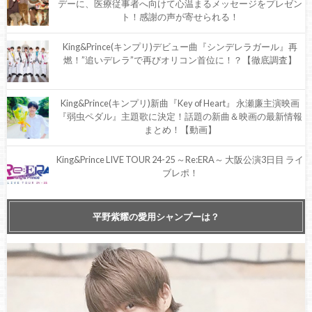
デーに、医療従事者へ向けて心温まるメッセージをプレゼン
ト！感謝の声が寄せられる！
King&Prince(キンプリ)デビュー曲『シンデレラガール』再
燃！”追いデレラ”で再びオリコン首位に！？【徹底調査】
King&Prince(キンプリ)新曲『Key of Heart』 永瀬廉主演映画
『弱虫ペダル』主題歌に決定！話題の新曲＆映画の最新情報
まとめ！【動画】
King&Prince LIVE TOUR 24-25 ～Re:ERA～ 大阪公演3日目 ライ
ブレポ！
King&Prince LIVE TOUR 24-25 ～Re:ERA～ 大阪公演2日目 ライ
平野紫耀の愛用シャンプーは？
ブレポ！
King & Prince LIVE TOUR 2023 ～ピース～新潟公演のセトリ＆
ライブレポ！