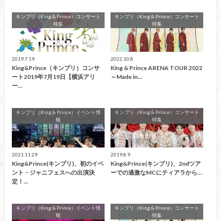
キンプリ（King & Prince）コンサート
キンプリ（King & Prince）コンサート
特集
特集
2019.7.19
2022.10.8
King&Prince（キンプリ）コンサ
King & Prince ARENA TOUR 2022
ート2019年7月19日【横浜アリ
～Made in…
ー…
キンプリ（King & Prince）イベント情
キンプリ（King & Prince）コンサート
報
特集
2021.11.29
2019.8.9
King&Prince(キンプリ)、初のイベ
King&Prince(キンプリ)、2ndツア
ント・ジャニフェスへの出演決
ーでの過激なMCにティアラから…
定！…
キンプリ（King & Prince）イベント情
キンプリ（King & Prince）コンサート
報
特集