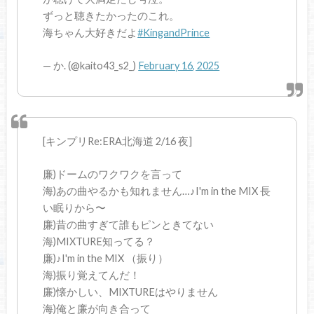
ずっと聴きたかったのこれ。
海ちゃん大好きだよ
#KingandPrince
— か. (@kaito43_s2_)
February 16, 2025
[キンプリRe:ERA北海道 2/16 夜]
廉)ドームのワクワクを言って
海)あの曲やるかも知れません…♪I'm in the MIX 長
い眠りから〜
廉)昔の曲すぎて誰もピンときてない
海)MIXTURE知ってる？
廉)♪I'm in the MIX （振り）
海)振り覚えてんだ！
廉)懐かしい、MIXTUREはやりません
海)俺と廉が向き合って