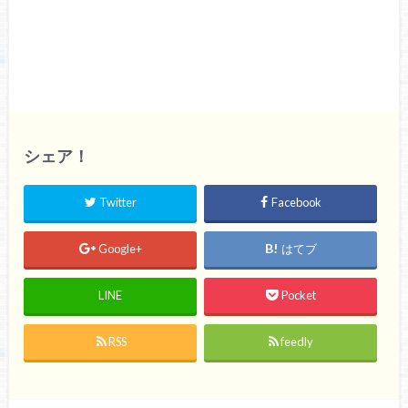
シェア！
Twitter
Facebook
Google+
はてブ
LINE
Pocket
RSS
feedly