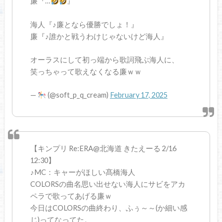
廉『…
』
海人『♪廉となら優勝でしょ！』
廉『♪誰かと戦うわけじゃないけど海人』
オーラスにして初っ端から歌詞飛ぶ海人に、
笑っちゃって歌えなくなる廉ｗｗ
—
(@soft_p_q_cream)
February 17, 2025
【キンプリ Re:ERA@北海道 きたえーる 2/16
12:30】
♪MC：キャーがほしい髙橋海人
COLORSの曲名思い出せない海人にサビをアカ
ペラで歌ってあげる廉ｗ
今日はCOLORSの曲終わり、ふぅ～～(か細い感
じ)ってなってた。