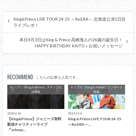
King&Prince LIVE TOUR 24-25 ～Re:ERA～ 北海道公演1日目
ライブレポ！
本日4月3日はKing & Prince 高橋海人の26歳の誕生日！
HAPPY BIRTHDAY KAITO ♪ お祝いメッセージ
RECOMMEND
こちらの記事も人気です。
キンプリ（King & Prince）メディア出
キンプリ（King & Prince）コンサート
演情報
特集
2020.6.16
2024.11.6
【King&Prince】ジャニーズ有料
King & Prince LIVE TOUR 24-25
配信チャリティーライブ
～Re:ERA～…
『Johnny…