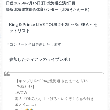
日程 2025年2月16日(日) 北海道
公演2日目
場所
北海道立総合体育センター（北海きたえーる）
King & Prince LIVE TOUR 24-25 ～Re:ERA～ セ
ットリスト
＊コンサート当日更新いたします！
参加したティアラのライブレポ！
【キンプリ Re:ERA@北海道 きたえーる 2/16
17:30 ｵｰﾗｽ】
♪WOW
海人『OKみんな手上げろ～いくぞ！さぁ今解き
放とう………』