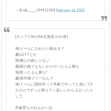
— 糸 (@______199912343)
February 16, 2025
[キンプリRe:ERA北海道 2/16 夜]
海)ドームに入れたい曲ある？
廉)LGTTとか
海)俺らの曲じゃない
廉)誰の曲でもないからやったもん勝ち
海)取ったもん勝ち?
廉)著作権フリーなんで
海)ドームに階段作って帝劇でやってた感じで2
人だけでずっと降りてく寂しいから上がったり
して
帝劇育ちのれんかい泣