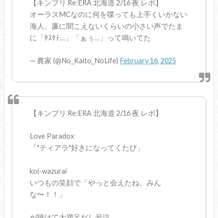
【キンプリ Re:ERA 北海道 2/16 夜 レポ】
オーラスMCなのに何を喋っても上手くいかない
海人、廉に聞こえないくらいの小さい声でたま
に「ﾀｽｹﾃ…」「ぁぅ…」って鳴いてた
— 農家 (@No_Kaito_NoLife)
February 16, 2025
【キンプリ Re:ERA 北海道 2/16 夜 レポ】
Love Paradox
「"ティアラ"好きになってくたび」
koi-wazurai
いつもの笑顔で「やっと会えたね、みん
な〜！！」
が聴けて大満足だし号泣。