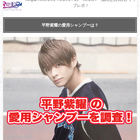
ブレポ！
【King&Prince】ジャニーズ有料配信チャリティーライブ
平野紫耀の愛用シャンプーは？
『Johnny’s World Happy LIVE with YOU』ライブレポ【2020年
6月16日】
King & Prince コンサート “King & Prince First DOME TOUR 2022
〜Mr.〜” 5月15日愛知公演セトリ＆ライブレポ！
King & Prince コンサート2022 “King & Prince First DOME
TOUR〜Mr.〜” 4月9日大阪公演セトリ＆ライブレポ！
King&Prince LIVE TOUR 24-25 ～Re:ERA～ 福岡公演2日目 ライ
ブレポ！