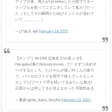
アイプロ後、海人がI promiseした小指でスモー
クバブルを割ってニタニタしていて鬼カワだっ
た（そしてその瞬間かた結びイントロが流れて
いて＿＿＿＿＿）
— ぴ (@_k_6pi)
February 16, 2025
【キンプリ Re:ERA 北海道 2/16 夜 レポ】
Harajuku2番のNobody knows…で一人ずつ決めポ
ーズするところ、たけやんが城ノ内くんの後ろ
で、パーカのフードを両手で挟んでシャカシャ
カしてた(フードで手を拭いてるみたいな動き)
正面からは何してるか見えなかった可能性ある
— 農家 (@No_Kaito_NoLife)
February 16, 2025