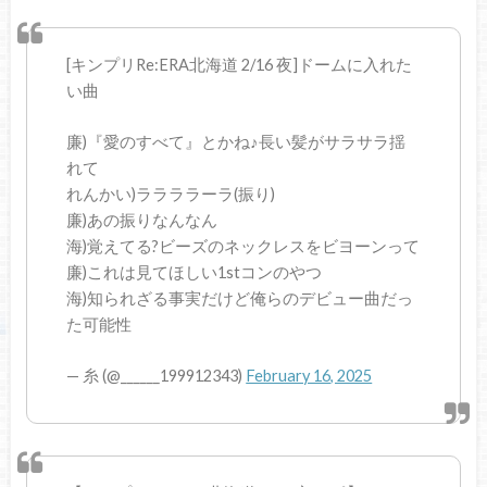
[キンプリRe:ERA北海道 2/16 夜]ドームに入れた
い曲
廉)『愛のすべて』とかね♪長い髪がサラサラ揺
れて
れんかい)ララララーラ(振り)
廉)あの振りなんなん
海)覚えてる?ビーズのネックレスをビヨーンって
廉)これは見てほしい1stコンのやつ
海)知られざる事実だけど俺らのデビュー曲だっ
た可能性
— 糸 (@______199912343)
February 16, 2025