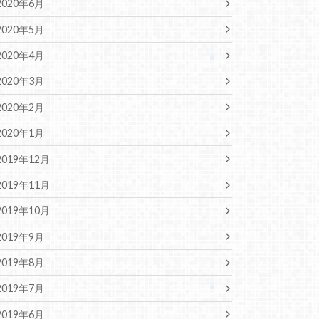
2020年6月
2020年5月
2020年4月
2020年3月
2020年2月
2020年1月
2019年12月
2019年11月
2019年10月
2019年9月
2019年8月
2019年7月
2019年6月