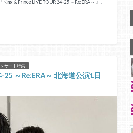
g & Prince LIVE TOUR 24-25 ～Re:ERA～ 』。
e）コンサート特集
R 24-25 ～Re:ERA～ 北海道公演1日