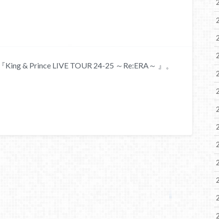
g & Prince LIVE TOUR 24-25 ～Re:ERA～ 』。