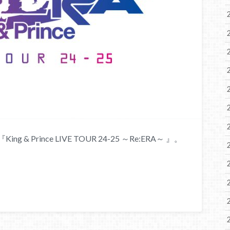
g & Prince LIVE TOUR 24-25 ～Re:ERA～ 』。