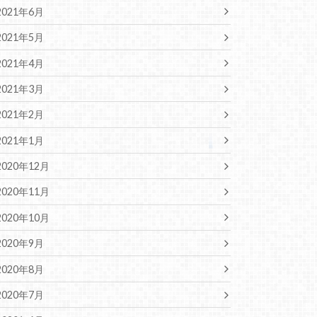
2021年6月
2021年5月
2021年4月
2021年3月
2021年2月
2021年1月
2020年12月
2020年11月
2020年10月
2020年9月
2020年8月
2020年7月