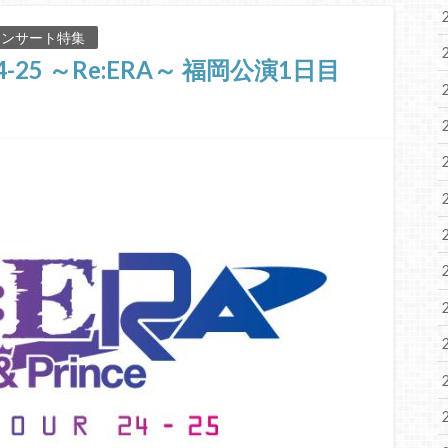
e）コンサート特集
R 24-25 ～Re:ERA～ 福岡公演1日目