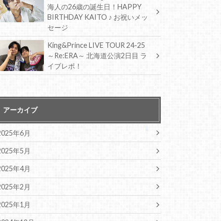
海人の26歳の誕生日！HAPPY
BIRTHDAY KAITO ♪ お祝いメッ
セージ
King&Prince LIVE TOUR 24-25
～Re:ERA～ 北海道公演2日目 ラ
イブレポ！
アーカイブ
2025年6月
2025年5月
2025年4月
2025年2月
2025年1月