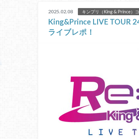
2025.02.08
キンプリ（King & Princ
King&Prince LIVE TOU
ライブレポ！