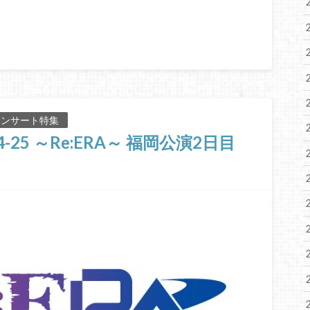
e）コンサート特集
R 24-25 ～Re:ERA～ 福岡公演2日目