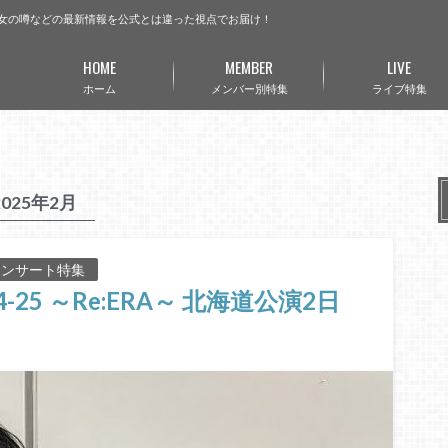
曲・彼女の噂などの最新情報を公式とは違った視点でお届け！
HOME
MEMBER
LIVE
ホーム
メンバー別特集
ライブ特集
2025年2月
e）コンサート特集
R 24-25 ～Re:ERA～ 北海道公演2日