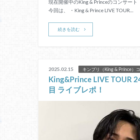
現在開催中のKing & Princeのコンサート 『Kin
今回は、 ・King & Prince LIVE TOUR…
続きを読む
2025.02.15
キンプリ（King & Princ
King&Prince LIVE TOU
目 ライブレポ！