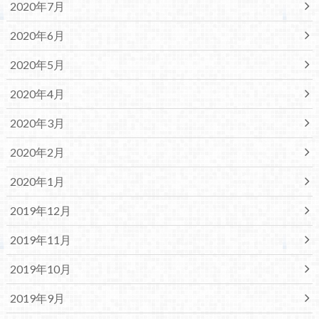
2020年7月
2020年6月
2020年5月
2020年4月
2020年3月
2020年2月
2020年1月
2019年12月
2019年11月
2019年10月
2019年9月