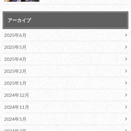
アーカイブ
2025年6月
2025年5月
2025年4月
2025年2月
2025年1月
2024年12月
2024年11月
2024年5月
2024年3月