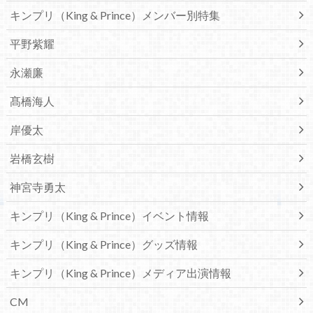
キンプリ（King & Prince）メンバー別特集
平野紫耀
永瀬廉
髙橋海人
岸優太
岩橋玄樹
神宮寺勇太
キンプリ（King & Prince）イベント情報
キンプリ（King & Prince）グッズ情報
キンプリ（King & Prince）メディア出演情報
CM