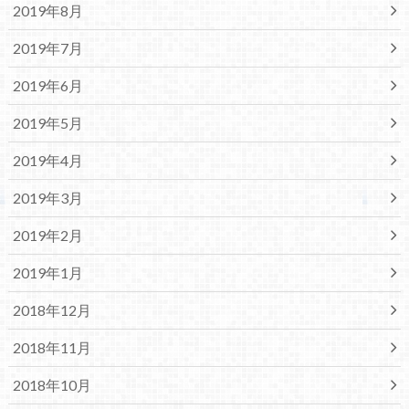
2019年8月
2019年7月
2019年6月
2019年5月
2019年4月
2019年3月
2019年2月
2019年1月
2018年12月
2018年11月
2018年10月