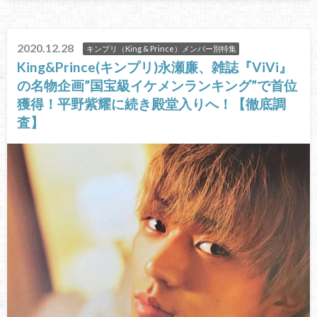
2020.12.28
キンプリ（King & Prince）メンバー別特集
King&Prince(キンプリ)永瀬廉、雑誌『ViVi』
の名物企画”国宝級イケメンランキング”で首位
獲得！平野紫耀に続き殿堂入りへ！【徹底調
査】