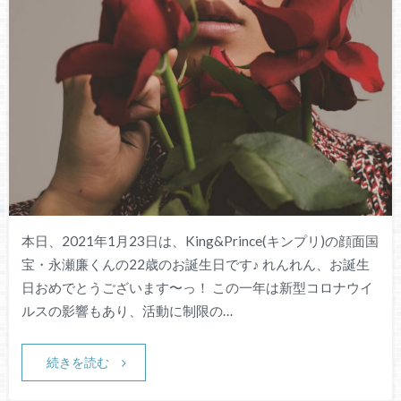
本日、2021年1月23日は、King&Prince(キンプリ)の顔面国
宝・永瀬廉くんの22歳のお誕生日です♪ れんれん、お誕生
日おめでとうございます〜っ！ この一年は新型コロナウイ
ルスの影響もあり、活動に制限の…
続きを読む