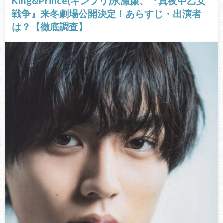
King&Prince(キンプリ)永瀬廉、『真夜中乙女
戦争』来冬劇場公開決定！あらすじ・出演者
は？【徹底調査】