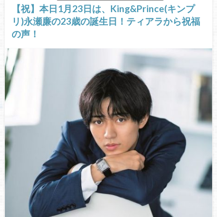
【祝】本日1月23日は、King&Prince(キンプ
リ)永瀬廉の23歳の誕生日！ティアラから祝福
の声！