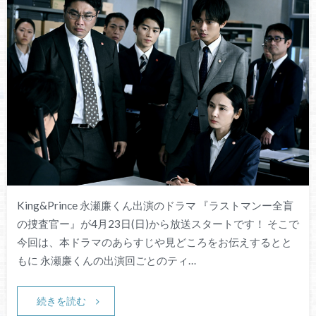
King&Prince 永瀬廉くん出演のドラマ 『ラストマンー全盲
の捜査官ー』が4月23日(日)から放送スタートです！ そこで
今回は、本ドラマのあらすじや見どころをお伝えするとと
もに 永瀬廉くんの出演回ごとのティ…
続きを読む