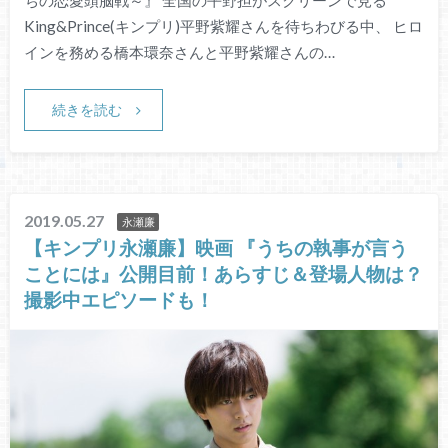
King&Prince(キンプリ)平野紫耀さんを待ちわびる中、 ヒロ
インを務める橋本環奈さんと平野紫耀さんの…
続きを読む
2019.05.27
永瀬廉
【キンプリ永瀬廉】映画 『うちの執事が言う
ことには』公開目前！あらすじ＆登場人物は？
撮影中エピソードも！