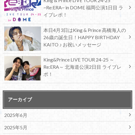
King & Prince LIVE TOUR 24-25
~Re:ERA~ in DOME 福岡公演1日目 ラ
イブレポ！
本日4月3日はKing & Prince 高橋海人の
26歳の誕生日！HAPPY BIRTHDAY
KAITO ♪ お祝いメッセージ
King&Prince LIVE TOUR 24-25 ～
Re:ERA～ 北海道公演2日目 ライブレ
ポ！
アーカイブ
2025年6月
2025年5月