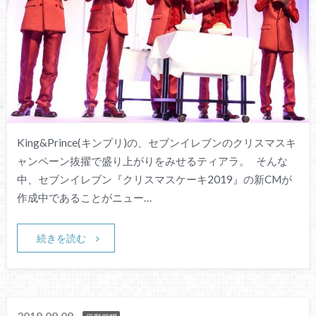
King&Prince(キンプリ)の、セブンイレブンのクリスマスキ
ャンペーン抜擢で盛り上がりをみせるティアラ。 そんな
中、セブンイレブン『クリスマスケーキ2019』の新CMが
作成中であることがニュー…
続きを読む
2019.09.09