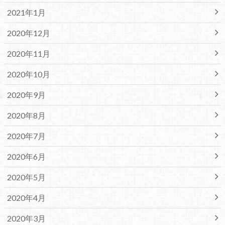
2021年1月
2020年12月
2020年11月
2020年10月
2020年9月
2020年8月
2020年7月
2020年6月
2020年5月
2020年4月
2020年3月