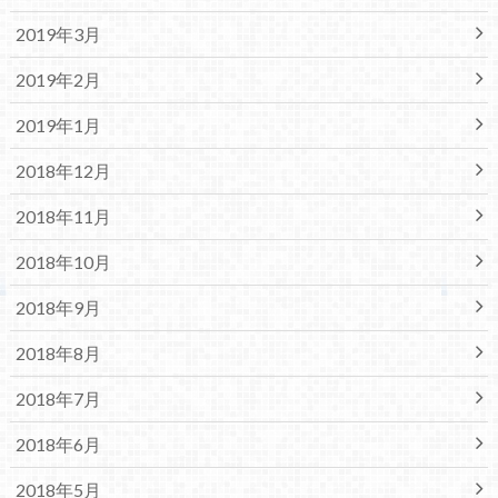
2019年3月
2019年2月
2019年1月
2018年12月
2018年11月
2018年10月
2018年9月
2018年8月
2018年7月
2018年6月
2018年5月