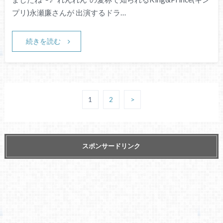
プリ)永瀬廉さんが 出演するドラ…
続きを読む
1
2
>
スポンサードリンク