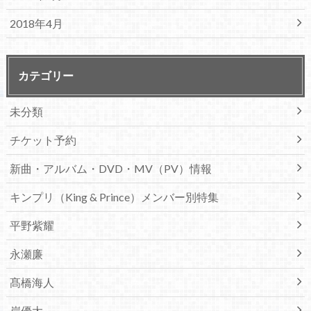
2018年4月
カテゴリー
未分類
チケット予約
新曲・アルバム・DVD・MV（PV）情報
キンプリ（King & Prince）メンバー別特集
平野紫耀
永瀬廉
髙橋海人
岸優太