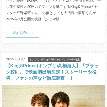
昨年、映画『honey』『ういらぶ』と2作で主演を務め、 持
ち前の感性と演技力でファンを魅了するKing&Princeのセ
ンター平野紫耀くん。 俳優としても大活躍の紫耀くんが、
2019年9月公開の映画『かぐや様…
続きを読む
2019.08.27
キンプリ（King & Prince）メンバー別特集
【King&Prince(キンプリ)髙橋海人】『ブラッ
ク校則』で映画初出演決定！ストーリーや役
柄、ファンの声など徹底調査！！