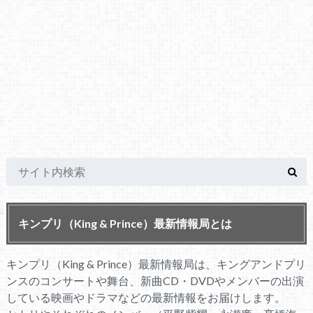
キンプリ（King & Prince）最新情報局とは
キンプリ（King & Prince）最新情報局は、キングアンドプリ
ンスのコンサートや舞台、新曲CD・DVDやメンバーの出演
している映画やドラマなどの最新情報をお届けします。