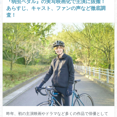
『弱虫ペダル』の実写映画化で主演に抜擢！
あらすじ、キャスト、ファンの声など徹底調
査！
昨年、初の主演映画やドラマなど多くの作品で俳優として