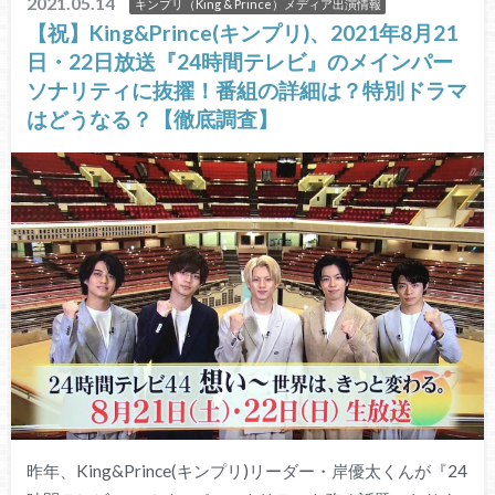
2021.05.14
キンプリ（King & Prince）メディア出演情報
【祝】King&Prince(キンプリ)、2021年8月21
日・22日放送『24時間テレビ』のメインパー
ソナリティに抜擢！番組の詳細は？特別ドラマ
はどうなる？【徹底調査】
昨年、King&Prince(キンプリ)リーダー・岸優太くんが『24