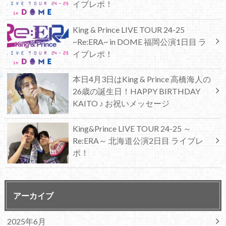
イブレポ！
King & Prince LIVE TOUR 24-25
~Re:ERA~ in DOME 福岡公演1日目 ラ
イブレポ！
本日4月3日はKing & Prince 高橋海人の
26歳の誕生日！HAPPY BIRTHDAY
KAITO ♪ お祝いメッセージ
King&Prince LIVE TOUR 24-25 ～
Re:ERA～ 北海道公演2日目 ライブレ
ポ！
アーカイブ
2025年6月