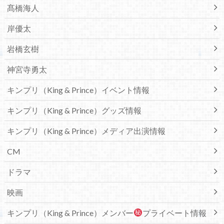
髙橋海人
岸優太
岩橋玄樹
神宮寺勇太
キンプリ（King & Prince）イベント情報
キンプリ（King & Prince）グッズ情報
キンプリ（King & Prince）メディア出演情報
CM
ドラマ
映画
キンプリ（King & Prince）メンバー
プライベート情報