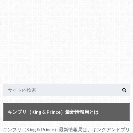
キンプリ（King & Prince）最新情報局とは
キンプリ（King & Prince）最新情報局は、キングアンドプリ