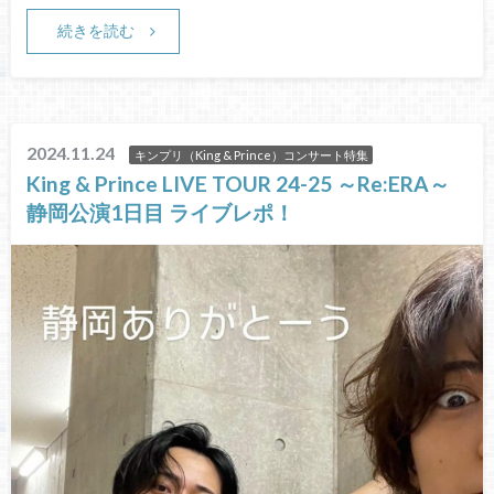
続きを読む
2024.11.24
キンプリ（King & Prince）コンサート特集
King & Prince LIVE TOUR 24-25 ～Re:ERA～
静岡公演1日目 ライブレポ！