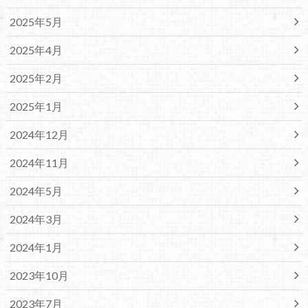
2025年5月
2025年4月
2025年2月
2025年1月
2024年12月
2024年11月
2024年5月
2024年3月
2024年1月
2023年10月
2023年7月