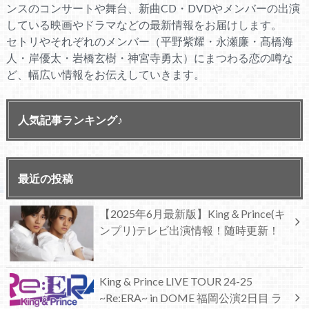
ンスのコンサートや舞台、新曲CD・DVDやメンバーの出演
している映画やドラマなどの最新情報をお届けします。
セトリやそれぞれのメンバー（平野紫耀・永瀬廉・髙橋海
人・岸優太・岩橋玄樹・神宮寺勇太）にまつわる恋の噂な
ど、幅広い情報をお伝えしていきます。
人気記事ランキング♪
最近の投稿
【2025年6月最新版】King＆Prince(キ
ンプリ)テレビ出演情報！随時更新！
King & Prince LIVE TOUR 24-25
~Re:ERA~ in DOME 福岡公演2日目 ラ