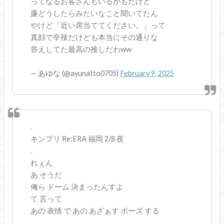
ってなるお客さんもいるかもだけど
廉どうしたらみたいなこと聞いてたん
やけど「近い席当ててください。」って
真顔で辛辣だけども本当にその通りな
答えしてた最高の推しだわww
— あゆな (@ayunatto0705)
February 9, 2025
.
キンプリ Re:ERA 福岡 2/8 夜
.
れぇん
あ そうだ
俺ら ドーム 決まったんすよ
て 言って
あの 表情 で あの あざぁす ポーズ する
.