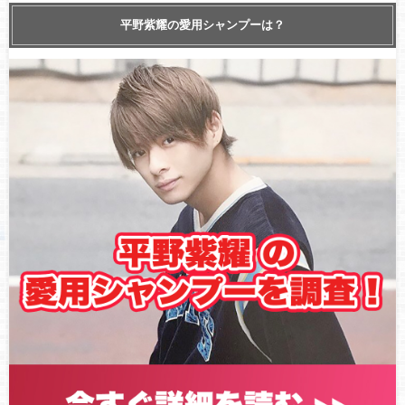
King & Prince LIVE TOUR 24-25 ～Re:ERA～ 愛知公演1日目 ラ
平野紫耀の愛用シャンプーは？
イブレポ！
King & Prince コンサート2022 “King & Prince First DOME
TOUR〜Mr.〜” 4月9日大阪公演セトリ＆ライブレポ！
King & Prince LIVE TOUR 24-25 ~Re:ERA~ in DOME 福岡公演2
日目 ライブレポ！
King&Prince LIVE TOUR 24-25 ～Re:ERA～ 北海道公演2日目 ラ
イブレポ！