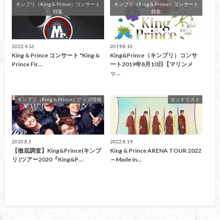
キンプリ（King & Prince）コンサート
キンプリ（King & Prince）コンサート
特集
特集
2022.4.16
2019.8.10
King & Prince コンサート "King &
King&Prince（キンプリ）コンサ
Prince Fir…
ート2019年8月10日【マリンメ
ッ…
キンプリ（King & Prince）グッズ情報
セットリスト
2020.8.5
2022.8.19
【徹底調査】King&Prince(キンプ
King & Prince ARENA TOUR 2022
リ )ツアー2020『King&P…
～Made in…