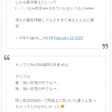
しかも数学教えたいって
(・♢・)えw先生wwそれでバレないつもりwww
潜入の趣旨理解してなさすぎて海人とともに爆
笑
— ✳︎玲✳︎ (@rei___rk233)
February 10, 2025
キンプリRe:ERA福岡 2/8 夜 めも
アイプロ
廉「強い吹雪の中でも〜」
海「強い吹雪の中でも〜」
同じ歌詞2回続いて間違えに気づいた廉くん笑っ
ちゃってたのかわいかった