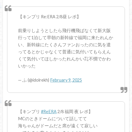
【キンプリ Re:ERA 2/8昼 レポ】
前乗りしようとしたら飛行機飛ばなくて新大阪
行って1泊して早朝の新幹線で福岡に来たれんか
い、新幹線にたくさんファンおったのに気を遣
ってるとかじゃなくて普通に気付いてもらえん
くて気付いてほしかったれんかい㌠不憫でかわ
いかった
— ふ (@idolrekh)
February 9, 2025
【キンプリ
#ReERA
2/8 福岡 夜 レポ】
MCのときドームについて話してて
海ちゃんがドームだと席が遠くて寂しい