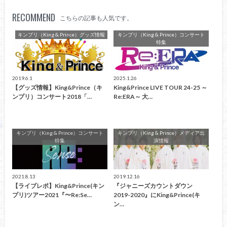
RECOMMEND
こちらの記事も人気です。
キンプリ（King & Prince）グッズ情報
キンプリ（King & Prince）コンサート
特集
2019.6.1
2025.1.26
【グッズ情報】King&Prince（キ
King&Prince LIVE TOUR 24-25 ～
ンプリ）コンサート2018「…
Re:ERA～ 大…
キンプリ（King & Prince）コンサート
キンプリ（King & Prince）メディア出
特集
演情報
2021.8.13
2019.12.16
【ライブレポ】King&Prince(キン
『ジャニーズカウントダウン
プリ)ツアー2021『〜Re:Se…
2019-2020』にKing&Prince(キ
ン…