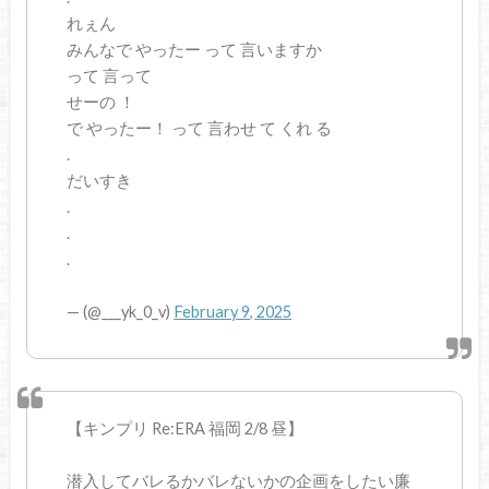
れぇん
みんなで やったー って 言いますか
って 言って
せーの ！
で やったー！ って 言わせ て くれ る
.
だいすき
.
.
.
— (@___yk_0_v)
February 9, 2025
【キンプリ Re:ERA 福岡 2/8 昼】
潜入してバレるかバレないかの企画をしたい廉