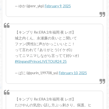
— ゆか (@enr_ykp)
February 9, 2025
【キンプリ Re:ERA 2/8 福岡 夜 レポ】
城之内くん、永瀬廉の良いとこ聞いて
ファン(男性)に声がかっこいいとこ！
って言われて ｢ありがとう(イケボ)｣
ってニマニマしながら言ってて好(ハオ)
#KingandPrinceLIVETOUR24_25
— ぱに (@purin_199708_yu)
February 10, 2025
【キンプリ Re:ERA 2/8 福岡 夜 レポ】
たけやんの気怠い話し方ぶっ刺さり。保護。ヒ