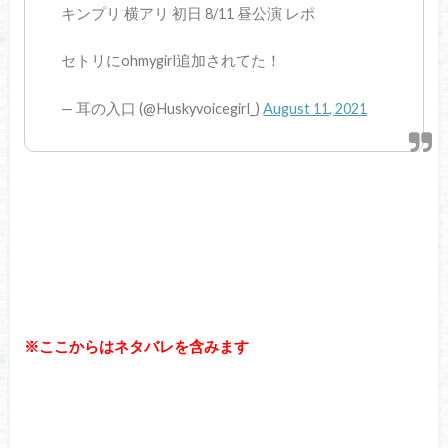
キンプリ 横アリ 初日 8/11 昼公演 レポ
セトリにohmygirl追加されてた！
— 耳の入口 (@Huskyvoicegirl_)
August 11, 2021
※ここからはネタバレを含みます