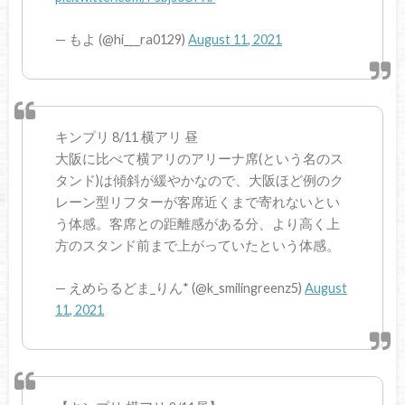
— もよ (@hi___ra0129)
August 11, 2021
キンプリ 8/11 横アリ 昼
大阪に比べて横アリのアリーナ席(という名のス
タンド)は傾斜が緩やかなので、大阪ほど例のク
レーン型リフターが客席近くまで寄れないとい
う体感。客席との距離感がある分、より高く上
方のスタンド前まで上がっていたという体感。
— えめらるどま_りん* (@k_smilingreenz5)
August
11, 2021