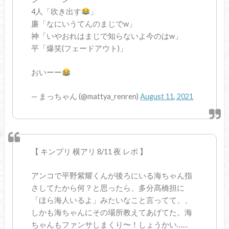
4人「吹き出す
」
廉「なにいうてんのまじでw」
神「いやおれはまじで知らないよ今のはw」
平「爆笑(フェードアウト)」
おいーー
— まっちゃん (@mattya_renren)
August 11, 2021
【 キンプリ 横アリ 8/11 夜 レポ 】
アンコで平野紫耀くんが後ろにいる海ちゃん指
さしてたから何？と思ったら、多分髙橋担に
「ほら海人いるよ」みたいなこと言ってて、、
しかも海ちゃんにその場所教えてあげてた。海
ちゃんもファンサしまくり〜！しょうかい……