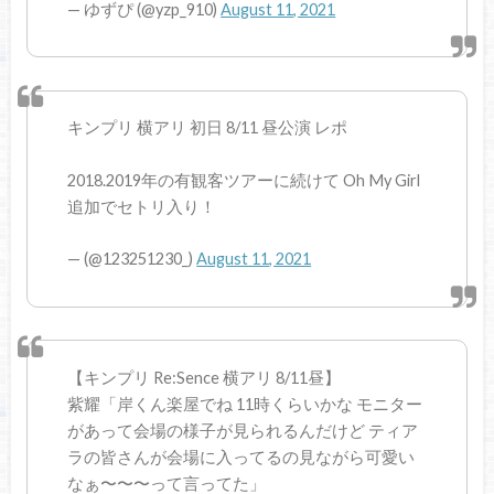
— ゆずぴ (@yzp_910)
August 11, 2021
キンプリ 横アリ 初日 8/11 昼公演 レポ
2018.2019年の有観客ツアーに続けて Oh My Girl
追加でセトリ入り！
— (@123251230_)
August 11, 2021
【キンプリ Re:Sence 横アリ 8/11昼】
紫耀「岸くん楽屋でね 11時くらいかな モニター
があって会場の様子が見られるんだけど ティア
ラの皆さんが会場に入ってるの見ながら可愛い
なぁ〜〜〜って言ってた」