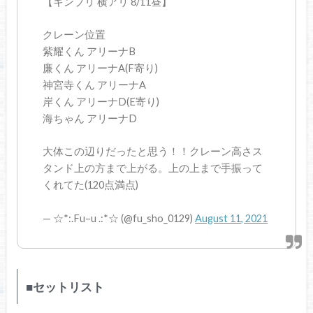
【キンプリ 横アリ 8/11昼】
クレーン位置
紫耀くん アリーナB
廉くん アリーナA(F寄り)
神宮寺くん アリーナA
岸くん アリーナD(E寄り)
海ちゃん アリーナD
大体この辺りだったと思う！！クレーン高さス
タンド上の方まで上がる。上の上まで手振って
くれてた(120点満点)
— ☆*:.Fu–u .:*☆ (@fu_sho_0129)
August 11, 2021
■セットリスト