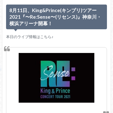
8月11日、King&Prince(キンプリ)ツアー
2021『〜Re:Sense〜(リセンス)』神奈川・
横浜アリーナ開幕！
本日のライブ情報はこちら♪