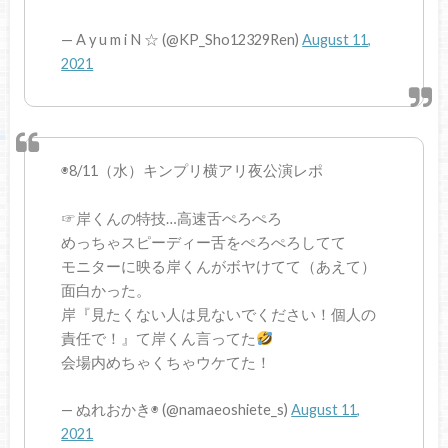
— A y u m i N ☆ (@KP_Sho12329Ren)
August 11,
2021
◉8/11（水）キンプリ横アリ夜公演レポ
☞岸くんの特技…高速舌ぺろぺろ
めっちゃスピーディー舌をぺろぺろしてて
モニターに映る岸くんがボヤけてて（あえて）
面白かった。
岸『見たくない人は見ないでください！個人の
責任で！』て岸くん言ってた
会場内めちゃくちゃウケてた！
— ぬれおかき◉ (@namaeoshiete_s)
August 11,
2021