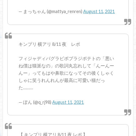
— まっちゃん (@mattya_renren)
August 11, 2021
キンプリ 横アリ 8/11 夜 レポ
フィジャディバグラビボブラジポテトの「悪い
ね僕は猫派なの」の歌詞丸忘れして「んーんー
んー」ってもはや鼻歌になってその後くしゃく
しゃに笑うれんれんが最高に可愛い猫だっ
た………
— ぽん (@q_rj98)
August 11, 2021
【 キンプリ 横アリ 8/11 夜 レポ 】