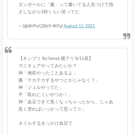
ダンボールに「廉」って書いてる人見つけて指
さしながら5秒くらい笑ってた
— (@6h9IyQBjsfr4Kfy)
August 11, 2021
【キンプリ Re:Sense 横アリ 8/11昼】
マニキュアやってみたいか？
神「俺前やったことあるよ」
廉「テカテカするやつとかじゃなく？」
神「ジェルやってた」
平「取れにくいやつか！」
神「血豆できて黒くなっちゃったから、じゃあ
黒く塗ればいっかって思って☆」
ネイルするきっかけ血豆て