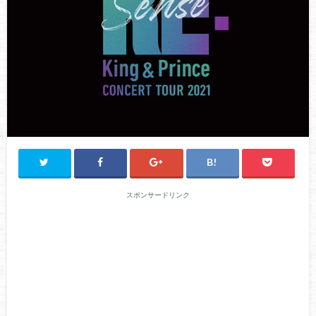
スポンサードリンク