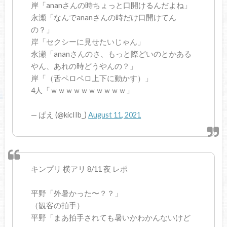
岸「ananさんの時ちょっと口開けるんだよね」
永瀬「なんでananさんの時だけ口開けてん
の？」
岸「セクシーに見せたいじゃん」
永瀬「ananさんのさ、もっと際どいのとかある
やん、あれの時どうやんの？」
岸「（舌ペロペロ上下に動かす）」
4人「ｗｗｗｗｗｗｗｗｗｗ」
— ぱえ (@kicIIb_)
August 11, 2021
キンプリ 横アリ 8/11 夜 レポ
平野「外暑かった〜？？」
（観客の拍手）
平野「まあ拍手されても暑いかわかんないけど