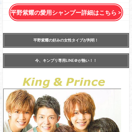
平野紫耀の愛用シャンプー詳細はこちら >
平野紫耀の好みの女性タイプが判明！
今、キンプリ専用LINE＠が熱い！！