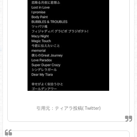
引用元：ティアラ投稿( Twitter)