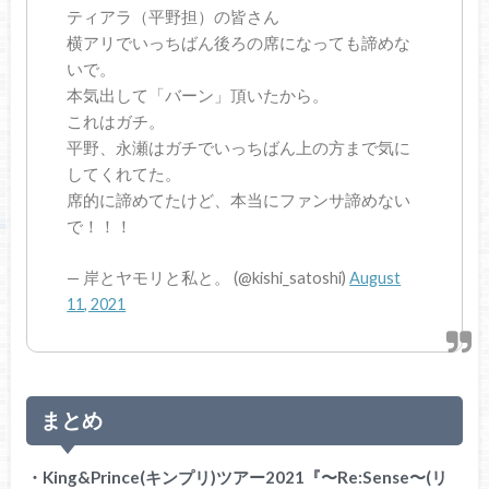
ティアラ（平野担）の皆さん
横アリでいっちばん後ろの席になっても諦めな
いで。
本気出して「バーン」頂いたから。
これはガチ。
平野、永瀬はガチでいっちばん上の方まで気に
してくれてた。
席的に諦めてたけど、本当にファンサ諦めない
で！！！
— 岸とヤモリと私と。 (@kishi_satoshi)
August
11, 2021
まとめ
・King&Prince(キンプリ)ツアー2021『〜Re:Sense〜(リ