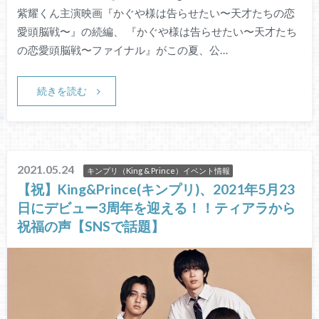
紫耀くん主演映画『かぐや様は告らせたい〜天才たちの恋
愛頭脳戦〜』の続編、 『かぐや様は告らせたい〜天才たち
の恋愛頭脳戦〜ファイナル』がこの夏、公…
続きを読む
2021.05.24
キンプリ（King & Prince）イベント情報
【祝】King&Prince(キンプリ)、2021年5月23
日にデビュー3周年を迎える！！ティアラから
祝福の声【SNSで話題】