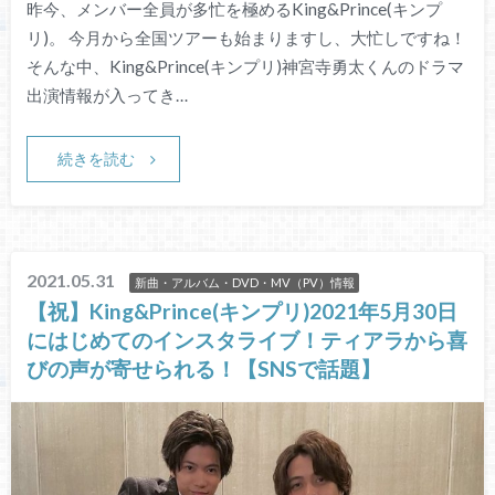
昨今、メンバー全員が多忙を極めるKing&Prince(キンプ
リ)。 今月から全国ツアーも始まりますし、大忙しですね！
そんな中、King&Prince(キンプリ)神宮寺勇太くんのドラマ
出演情報が入ってき…
続きを読む
2021.05.31
新曲・アルバム・DVD・MV（PV）情報
【祝】King&Prince(キンプリ)2021年5月30日
にはじめてのインスタライブ！ティアラから喜
びの声が寄せられる！【SNSで話題】