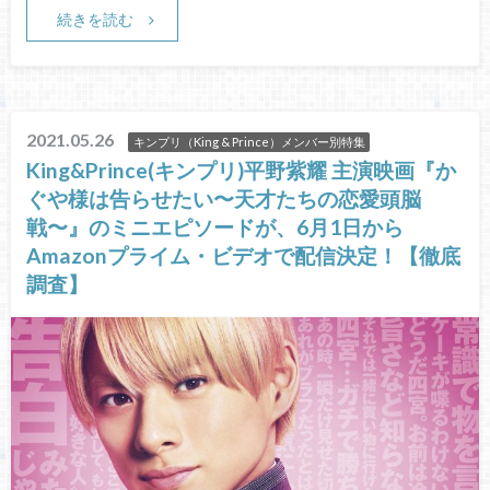
続きを読む
2021.05.26
キンプリ（King & Prince）メンバー別特集
King&Prince(キンプリ)平野紫耀 主演映画『か
ぐや様は告らせたい〜天才たちの恋愛頭脳
戦〜』のミニエピソードが、6月1日から
Amazonプライム・ビデオで配信決定！【徹底
調査】