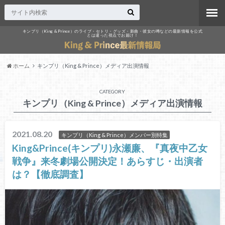
キンプリ（King & Prince）のライブ・セトリ・グッズ・新曲・彼女の噂などの最新情報を公式
とは違った視点でお届け！
ホーム
キンプリ（King & Prince）メディア出演情報
CATEGORY
キンプリ（King & Prince）メディア出演情報
2021.08.20
キンプリ（King & Prince）メンバー別特集
King&Prince(キンプリ)永瀬廉、『真夜中乙女
戦争』来冬劇場公開決定！あらすじ・出演者
は？【徹底調査】