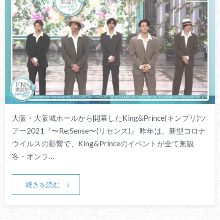
大阪・大阪城ホールから開幕したKing&Prince(キンプリ)ツ
アー2021『〜Re:Sense〜(リセンス)』 昨年は、新型コロナ
ウイルスの影響で、King&Princeのイベントが全て無観
客・オンラ…
続きを読む