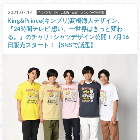
2021.07.14
キンプリ（King & Prince）メンバー別特集
King&Prince(キンプリ)髙橋海人デザイン、
『24時間テレビ 想い、〜世界はきっと変わ
る。』のチャリTシャツデザイン公開！7月16
日販売スタート！【SNSで話題】