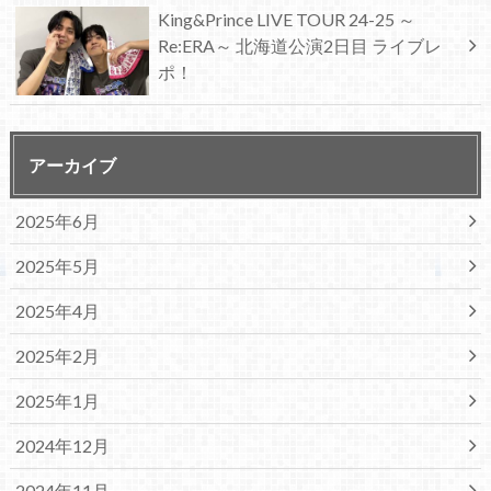
King&Prince LIVE TOUR 24-25 ～
Re:ERA～ 北海道公演2日目 ライブレ
ポ！
アーカイブ
2025年6月
2025年5月
2025年4月
2025年2月
2025年1月
2024年12月
2024年11月