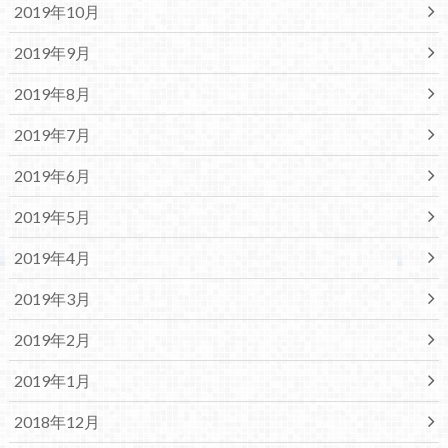
2019年10月
2019年9月
2019年8月
2019年7月
2019年6月
2019年5月
2019年4月
2019年3月
2019年2月
2019年1月
2018年12月