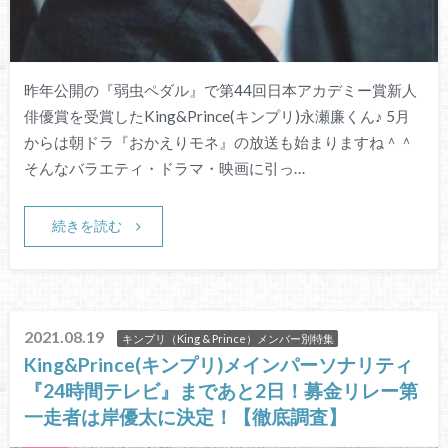
昨年公開の『弱虫ペダル』で第44回日本アカデミー賞新人
俳優賞を受賞したKing&Prince(キンプリ)永瀬廉くん♪ 5月
からは朝ドラ『おかえりモネ』の放送も始まりますね＾＾
そんなバラエティ・ドラマ・映画に引っ…
続きを読む
2021.08.19
キンプリ（King & Prince）メンバー別特集
King&Prince(キンプリ)メインパーソナリティ
『24時間テレビ』まであと2日！募金リレー第
一走者は岸優太に決定！【徹底調査】