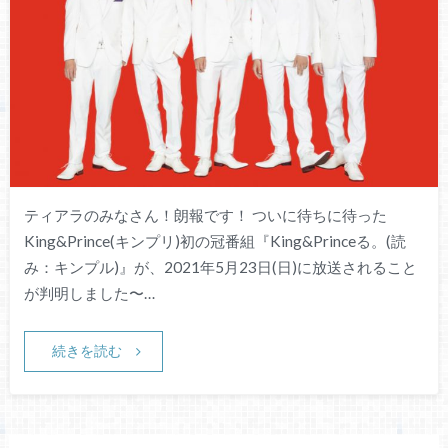
ティアラのみなさん！朗報です！ ついに待ちに待った
King&Prince(キンプリ)初の冠番組『King&Princeる。(読
み：キンプル)』が、2021年5月23日(日)に放送されること
が判明しました〜…
続きを読む