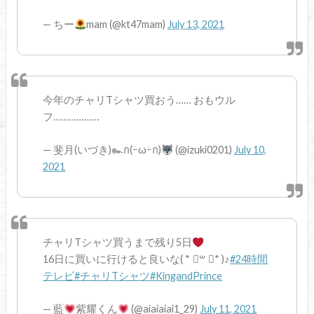
— ちー
mam (@kt47mam)
July 13, 2021
今年のチャリTシャツ買おう…… おもウル
フ………………
— 斐月(いづき)๛ก(ｰ̀ωｰ́ก)
(@izuki0201)
July 10,
2021
チャリTシャツ買うまで残り5日
16日に買いに行けると良いな( * ॑꒳ ॑* )♪
#24時間
テレビ
#チャリTシャツ
#KingandPrince
— 藍
紫耀くん
(@aiaiaiai1_29)
July 11, 2021