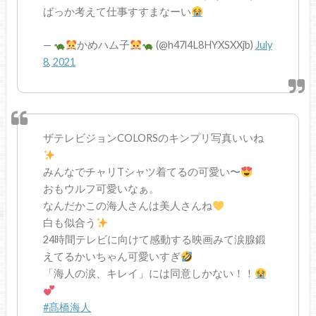
ばっか考えて仕事すすまなーい
—
かめハム子
(@h47l4L8HYXSXXjb)
July
8, 2021
ザテレビジョンCOLORSのキンプリ写真いいね
みんなでチャリTシャツ着てるの可愛い〜
おもウルフ可愛いなぁ。
なんだかこの海人さんは美人さんね
白も似合う
24時間テレビに向けて感動する映画みて涙腺鍛
えてるかいちゃん可愛いすぎ
「海人の涙、キレイ」には同意しかない！！
#髙橋海人