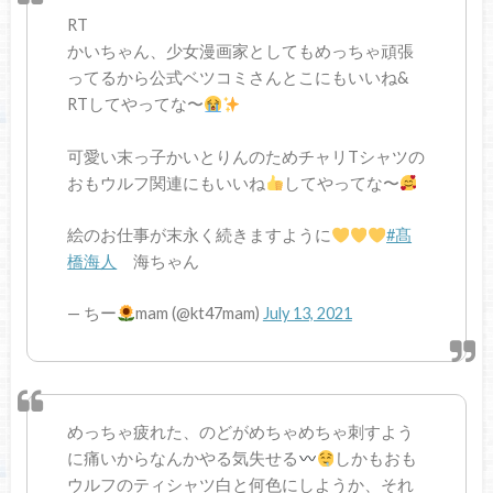
RT
かいちゃん、少女漫画家としてもめっちゃ頑張
ってるから公式ベツコミさんとこにもいいね&
RTしてやってな〜
可愛い末っ子かいとりんのためチャリTシャツの
おもウルフ関連にもいいね
してやってな〜
絵のお仕事が末永く続きますように
#髙
橋海人
海ちゃん
— ちー
mam (@kt47mam)
July 13, 2021
めっちゃ疲れた、のどがめちゃめちゃ刺すよう
に痛いからなんかやる気失せる
しかもおも
ウルフのティシャツ白と何色にしようか、それ