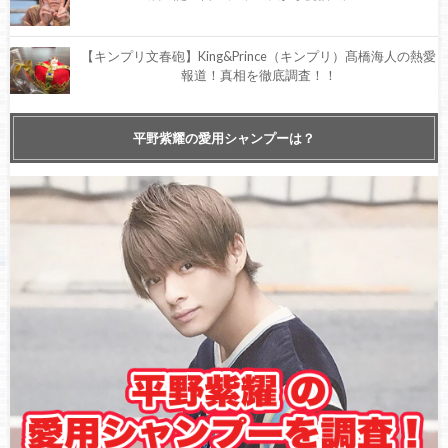
【キンプリ文春砲】King&Prince（キンプリ）髙橋海人の熱愛
報道！真相を徹底調査！！
【祝福】本日4月3日は、King&Prince(キンプリ)髙橋海人の21
平野紫耀の愛用シャンプーは？
歳の誕生日！ティアラから祝福の声が届く！【徹底調査】
本日4月3日はKing & Prince 高橋海人の26歳の誕生日！HAPPY
BIRTHDAY KAITO ♪ お祝いメッセージ
【祝】King&Prince(キンプリ)髙橋海人、本日22歳の誕生日！
ティアラから祝福の声！【SNSで話題】
King&Prince(キンプリ)髙橋海人、ドラマ『ドラゴン桜』に出
演決定！2021年4月、毎週日曜21:00〜スタート！