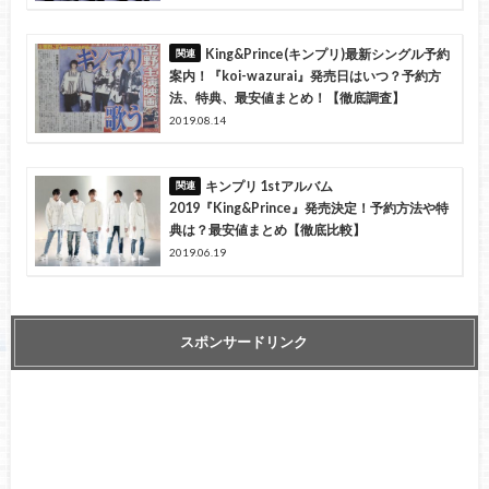
King&Prince(キンプリ)最新シングル予約
案内！『koi-wazurai』発売日はいつ？予約方
法、特典、最安値まとめ！【徹底調査】
2019.08.14
キンプリ 1stアルバム
2019『King&Prince』発売決定！予約方法や特
典は？最安値まとめ【徹底比較】
2019.06.19
スポンサードリンク