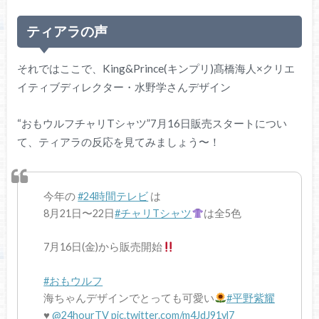
ティアラの声
それではここで、King&Prince(キンプリ)髙橋海人×クリエ
イティブディレクター・水野学さんデザイン
“おもウルフチャリTシャツ”7月16日販売スタートについ
て、ティアラの反応を見てみましょう〜！
今年の
#24時間テレビ
は
8月21日〜22日
#チャリTシャツ
は全5色
7月16日(金)から販売開始
#おもウルフ
海ちゃんデザインでとっても可愛い
#平野紫耀
♥️
@24hourTV
pic.twitter.com/m4JdJ91yl7