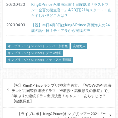
2023.04.23
King&Prince 永瀬廉出演！日曜劇場『ラストマ
ンー全盲の捜査官ー』4/23(日)21時スタート！あ
らすじや見どころは？
2023.04.03
【祝】本日4月3日はKing&Prince 高橋海人の24
歳の誕生日！ティアラから祝福の声！
キンプリ（King & Prince）メンバー別特集
髙橋海人
キンプリ（King & Prince）グッズ情報
キンプリ（King & Prince）メディア出演情報
【祝】King&Prince(キンプリ)神宮寺勇太、『WOWOW×東海
テレビ共同製作連続ドラマ 准教授・高槻彰良の推察』で、
3年ぶりの連続ドラマ出演決定！キャスト・あらすじは？
【徹底調査】
【ライブレポ】King&Prince(キンプリ)ツアー2021『〜