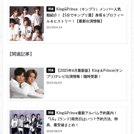
King&Prince（キンプリ）メンバー人気
順紹介！【5分でキンプリ通】身長＆プロフィー
ル＆ヒストリー！【最新出演情報】
2019.04.14
【関連記事】
【2025年6月最新版】King＆Prince(キン
プリ)テレビ出演情報！随時更新！
2025.06.03
King&Prince最新アルバム予約案内！
『L&』(ランド)発売日はいつ？予約方法、特
典、最安値まとめ！
2020.08.09