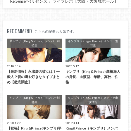
Re:Sense〜(リセンス)』ライブレポ【大阪・大阪城ホール】
RECOMMEND
こちらの記事も人気です。
キンプリ（King & Prince）メンバー別
キンプリ（King & Prince）メンバー別
特集
特集
2018.5.14
2020.5.17
【最新情報】永瀬廉の彼女は？一
キンプリ（King＆Prince) 髙橋海人
般人？昔の噂や好きなタイプまと
の身長、血液型、年齢、高校、性
め【徹底調査】
格…
キンプリ（King & Prince）メンバー別
キンプリ（King & Prince）メディア出
特集
演情報
2020.1.29
2019.4.14
【祝福】King&Prince(キンプリ)平
King&Prince（キンプリ）メンバ