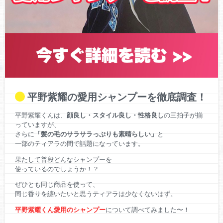
平野紫耀の愛用シャンプーを徹底調査！
平野紫耀くんは、
顔良し・スタイル良し・性格良し
の三拍子が揃
っていますが、
さらに
「髪の毛のサラサラっぷりも素晴らしい」
と
一部のティアラの間で話題になっています。
果たして普段どんなシャンプーを
使っているのでしょうか！？
ぜひとも同じ商品を使って、
同じ香りを纏いたいと思うティアラは少なくないはず。
平野紫耀くん愛用のシャンプー
について調べてみました〜！