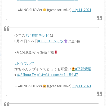
—
♠️
KING SHOW
♥️
(@caesarumiko)
July 11, 2021
今年の
#24時間テレビ
は
8月21日〜22日
#チャリTシャツ
は全5色
7月16日(金)から販売開始
#おもウルフ
海ちゃんデザインでとっても可愛い
#平野紫耀
♥️
@24hourTV
pic.twitter.com/m4JdJ91yl7
—
♠️
KING SHOW
♥️
(@caesarumiko)
July 11, 2021