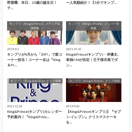
野紫耀、本日、23歳の誕生日！
ー人気順紹介！【5分でキンプ…
テ…
キンプリ（King & Prince）メディア出
キンプリ（King & Prince）メンバー別
演情報
特集
2019.4.1
2021.10.10
キンプリが4月から「ZIP!」で新コ
King&Prince(キンプリ)・岸優太、
ーナー担当！コーナー名は『King
単独CMが決定！王子様衣装でダ
＆Pr…
ン…
キンプリ（King & Prince）グッズ情報
キンプリ（King & Prince）グッズ情報
2021.12.26
2019.9.20
King&Prince(キンプリ)カレンダー
【King&Prince(キンプリ)】『セブ
予約案内！『King&Princ…
ン‐イレブン』クリスマスケーキ
を…