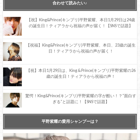
合わせて読みたい♪
【祝】King&Prince(キンプリ)平野紫耀、本日1月29日は24歳
の誕生日！ティアラから祝福の声が届く！【SNSで話題】
【祝福】King&Prince(キンプリ)平野紫耀、本日、23歳の誕生
日！ティアラから祝福の声が届く！
【祝】本日1月29日は、King & Prince(キンプリ)平野紫耀の26
歳の誕生日！ティアラから祝福の声！
驚愕！King&Prince(キンプリ)平野紫耀の字が酷い！？”面白す
ぎる”と話題に！【SNSで話題】
【まとめ情報】King&Prince(キンプリ)平野紫耀、愛用リップ
平野紫耀の愛用シャンプーは？
が発覚！取り扱い店舗や購入方法の情報まとめ！