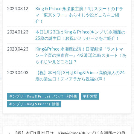
2024.03.12
King & Prince 永瀬廉主演！4月スタートのドラ
マ「東京タワー」あらすじや役どころをご紹
介！
2024.01.23
本日1月23日はKing & Prince(キンプリ)永瀬廉の
25歳の誕生日！お祝いメッセージをご紹介！
2023.04.23
King&Prince 永瀬廉出演！日曜劇場『ラストマ
ンー全盲の捜査官ー』4/23(日)21時スタート！あ
らすじや見どころは？
2023.04.03
【祝】本日4月3日はKing&Prince 高橋海人の24
歳の誕生日！ティアラから祝福の声！
キンプリ（King & Prince）メンバー別特集
平野紫耀
キンプリ（King & Prince）情報
【祝】本日1月23日は、King&Prince(キンプリ)永瀬廉の23歳