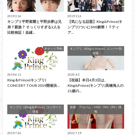
2019.3.16
2019.11.6
キンプリ平野紫耀と平野歩夢は兄
【気になる話題】King&Prince(キ
弟？親族？ そっくりすぎる2人を
ンプリ)ついにSNS解禁！？ティ
比較検証！血縁…
ア…
チケット予約
キンプリ（King & Prince）メンバー別
特集
2019.6.11
2020.4.3
King＆Prince(キンプリ)
【祝福】本日4月3日は、
CONCERT TOUR 2019開催決…
King&Prince(キンプリ)髙橋海人の
21歳の…
キンプリ（King & Prince）コンサート
新曲・アルバム・DVD・MV（PV）情
特集
報
2019.7.26
2022.7.19