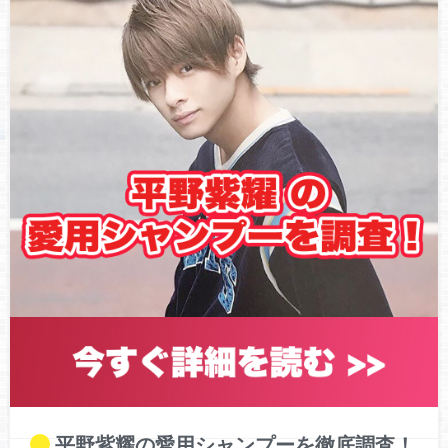
【祝福】King&Prince(キンプリ)平野紫耀2020年春クール放送
ドラマ『ミッドナイトランナー』で主演決定！気になる詳細
や共演者は？【徹底調査】
タワーレコード福岡パルコ店、ディスプレイしていた
King&Prince(キンプリ)平野紫耀のうちわを盗まれる！うちわ
の行方は・・・？【徹底調査】
King&Prince(キンプリ)平野紫耀、過激なファンサービスでテ
ィアラから批判の声！今後のファンマナーを心配する声が続
出！【徹底調査】
平野紫耀の愛用シャンプーを徹底調査！