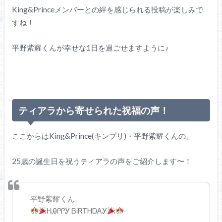
King&Princeメンバーとの絆を感じられる投稿が楽しみで
すね！
平野紫耀くんが幸せな1日を過ごせますように♪
ティアラから寄せられた祝福の声！
ここからはKing&Prince(キンプリ)・平野紫耀くんの、
25歳の誕生日を祝うティアラの声をご紹介します〜！
平野紫耀くん
ᎻᎯᎵᎵᎩ ᏴᎥᏒᎢᎻᎠᎪᎩ