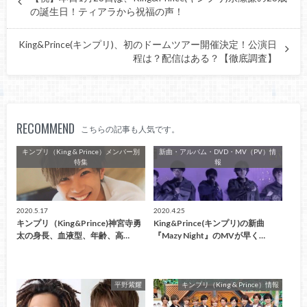
の誕生日！ティアラから祝福の声！
King&Prince(キンプリ)、初のドームツアー開催決定！公演日
程は？配信はある？【徹底調査】
RECOMMEND
こちらの記事も人気です。
キンプリ（King & Prince）メンバー別
新曲・アルバム・DVD・MV（PV）情
特集
報
2020.5.17
2020.4.25
キンプリ（King&Prince)神宮寺勇
King&Prince(キンプリ)の新曲
太の身長、血液型、年齢、高…
『Mazy Night』のMVが早く…
平野紫耀
キンプリ（King & Prince）情報