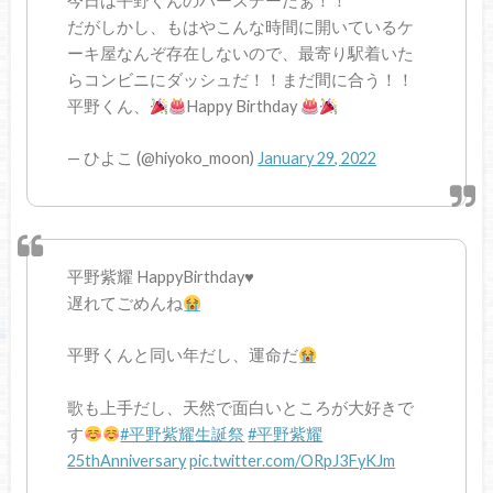
今日は平野くんのバースデーだぁ！！
だがしかし、もはやこんな時間に開いているケ
ーキ屋なんぞ存在しないので、最寄り駅着いた
らコンビニにダッシュだ！！まだ間に合う！！
平野くん、
Happy Birthday
— ひよこ (@hiyoko_moon)
January 29, 2022
平野紫耀 HappyBirthday♥️
遅れてごめんね
平野くんと同い年だし、運命だ
歌も上手だし、天然で面白いところが大好きで
す
#平野紫耀生誕祭
#平野紫耀
25thAnniversary
pic.twitter.com/ORpJ3FyKJm