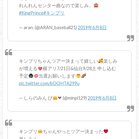
れんれんセンター曲なので楽しみ。
#KingPrince
#キンプリ
— aran. (@ARAN_baseball21)
2019年6月8日
キンプリちゃんツアー決まって嬉しい
楽しみ
が増える
横アリ7/21日&仙台9/28土 申し込む
予定
当選お願いします
pic.twitter.com/bOQHTA299u
— しらのみん ぴ
❤︎ (@minpi129)
2019年6月8日
キンプリ
ちゃんやっとツアー決まった
楽しみ！