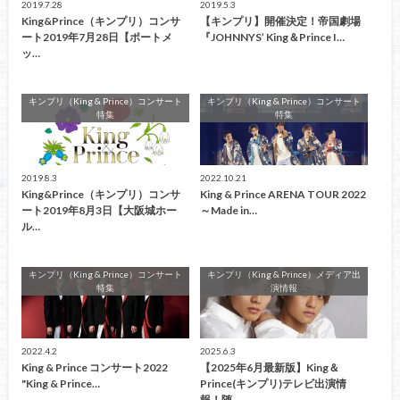
2019.7.28
2019.5.3
King&Prince（キンプリ）コンサ
【キンプリ】開催決定！帝国劇場
ート2019年7月28日【ポートメ
『JOHNNYS’ King＆Prince I…
ッ…
キンプリ（King & Prince）コンサート
キンプリ（King & Prince）コンサート
特集
特集
2019.8.3
2022.10.21
King&Prince（キンプリ）コンサ
King & Prince ARENA TOUR 2022
ート2019年8月3日【大阪城ホー
～Made in…
ル…
キンプリ（King & Prince）コンサート
キンプリ（King & Prince）メディア出
特集
演情報
2022.4.2
2025.6.3
King & Prince コンサート2022
【2025年6月最新版】King＆
"King & Prince…
Prince(キンプリ)テレビ出演情
報！随…