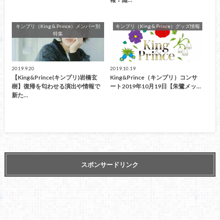
キンプリ（King & Prince）メンバー別
キンプリ（King & Prince）グッズ情報
特集
2019.9.20
2019.10.19
【King&Prince(キンプリ)岩橋玄
King&Prince（キンプリ）コンサ
樹】復帰を匂わせる演出や情報で
ート2019年10月19日【朱鷺メッ…
新た…
スポンサードリンク