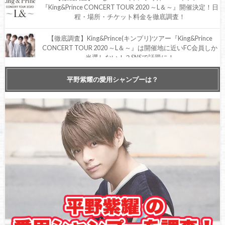
『King&Prince CONCERT TOUR 2020 ～L＆～』開催決定！日
程・場所・チケット料金を徹底調査！
【徹底調査】King&Prince(キンプリ)ツアー『King&Prince
CONCERT TOUR 2020 ～L＆～』は開催地に近いFC会員しか
当選しない！？SNSで話題に！
【ツアー情報】King&Prince(キンプリ)ツアー2021『〜
平野紫耀の愛用シャンプーは？
Re:Sense〜(リセンス)』開幕決定！会場・日程・チケット情報
詳細！【徹底調査】
King&Prince(キンプリ)シングルオリコンチャート連続1位を守
れるか！？新曲『I promise』の予約を追加するティアラが続
出！【SNSで話題】
国民全員に一律10万円の給付金、一部地域で申請&給付開
始！King&Prince(キンプリ)ファンは何に使う？【徹底調査】
【King&Prince(キンプリ)岸優太】新生『DREAM BOYS』開幕
で肉体改造した筋肉美を披露！観劇したファンの声やエピソ
ードなど情報まとめ