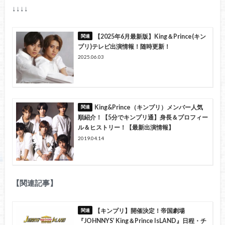
↓↓↓↓
【2025年6月最新版】King＆Prince(キン
プリ)テレビ出演情報！随時更新！
2025.06.03
King&Prince（キンプリ）メンバー人気
順紹介！【5分でキンプリ通】身長＆プロフィー
ル＆ヒストリー！【最新出演情報】
2019.04.14
【関連記事】
【キンプリ】開催決定！帝国劇場
『JOHNNYS’ King＆Prince IsLAND』日程・チ