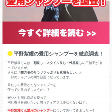
平野紫耀の愛用シャンプーを徹底調査！
平野紫耀くんは、
顔良し・スタイル良し・性格良し
の三拍子が揃
っていますが、
さらに
「髪の毛のサラサラっぷりも素晴らしい」
と
一部のティアラの間で話題になっています。
果たして普段どんなシャンプーを
使っているのでしょうか！？
ぜひとも同じ商品を使って、
同じ香りを纏いたいと思うティアラは少なくないはず。
平野紫耀くん愛用のシャンプー
について調べてみました〜！