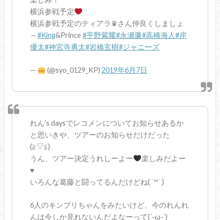
横浜参戦予定
横浜参戦予定のティアラ♛さん仲良くしましょ
～
#King
&Prince
#平野紫耀
#永瀬廉
#高橋海人
#岸
優太
#神宮寺勇太
#岩橋玄樹
#ジャニーズ
—
(@syo_0129_KP)
2019年6月7日
れん’s daysでレコメンについてお知らせあるか
と思いきや、ツアーのお知らせだけだった
(≧▽≦)
うん、ツアー決定うれしーよー
楽しみだよー
♥️
いろんな葛藤と闘ってるんだけどね( ˙꒳​˙ )
6人のキンプリちゃんをみたいけど、今のれんれ
んは今しか見れないんだよなーって(´-ω-`)