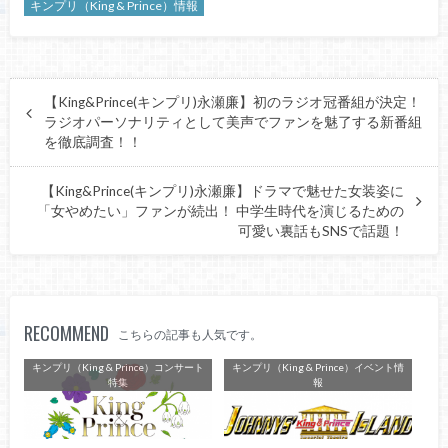
キンプリ（King & Prince）情報
【King&Prince(キンプリ)永瀬廉】初のラジオ冠番組が決定！
ラジオパーソナリティとして美声でファンを魅了する新番組
を徹底調査！！
【King&Prince(キンプリ)永瀬廉】ドラマで魅せた女装姿に
「女やめたい」ファンが続出！ 中学生時代を演じるための
可愛い裏話もSNSで話題！
RECOMMEND
こちらの記事も人気です。
キンプリ（King & Prince）コンサート
キンプリ（King & Prince）イベント情
特集
報